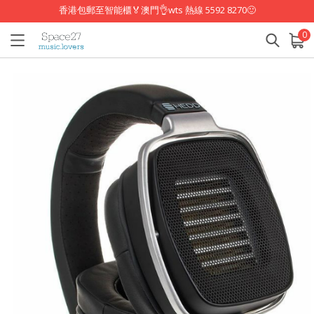
香港包郵至智能櫃🏅澳門👌wts 熱線 5592 8270🙂
0
已加入購物車
查看