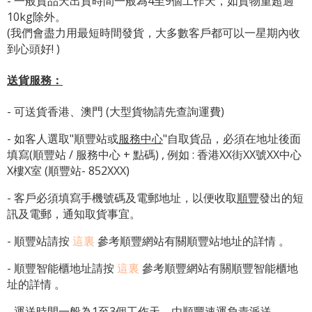
- 一般貨品天出貨時間一般為4至9個工作天，如貨物重超過
10kg除外。
(我們會盡力用最短時間發貨，大多數客戶都可以一星期內收
到心頭好! )
送貨服務：
- 可送貨香港、澳門 (大型貨物請先查詢運費)
- 如客人選取"順豐站或
服務中心
"自取貨品，必須在地址後面
填寫(順豐站 / 服務中心 + 點碼) , 例如 : 香港XX街XX號XX中心
X樓X室 (順豐站- 852XXX)
- 客戶必須填寫手機號碼及電郵地址，以便收取
順豐
發出的短
訊及電郵，通知取貨事宜。
- 順豐站請按
這裏
參考順豐網站有關順豐站地址的詳情 。
-
順豐智能櫃地址
請按
這裏
參考順豐網站有關
順豐智能櫃地
址
的詳情 。
- 運送時間一般為1至3個工作天，由順豐速運負責派送。