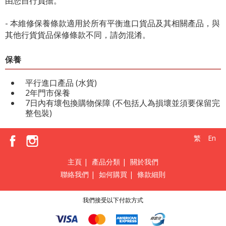
由您自行負擔。
- 本維修保養條款適用於所有平衡進口貨品及其相關產品，與
其他行貨貨品保修條款不同，請勿混淆。
保養
平行進口產品 (水貨)
2年門市保養
7日內有壞包換購物保障 (不包括人為損壞並須要保留完
整包裝)
繁
En
主頁
|
產品分類
|
關於我們
聯絡我們
|
如何購買
|
條款細則
我們接受以下付款方式