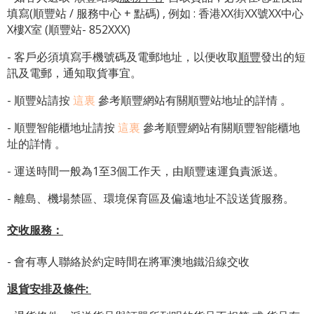
填寫(順豐站 / 服務中心 + 點碼) , 例如 : 香港XX街XX號XX中心
X樓X室 (順豐站- 852XXX)
- 客戶必須填寫手機號碼及電郵地址，以便收取
順豐
發出的短
訊及電郵，通知取貨事宜。
- 順豐站請按
這裏
參考順豐網站有關順豐站地址的詳情 。
-
順豐智能櫃地址
請按
這裏
參考順豐網站有關
順豐智能櫃地
址
的詳情 。
- 運送時間一般為1至3個工作天，由順豐速運負責派送。
- 離島、機場禁區、環境保育區及偏遠地址不設送貨服務。
交收服務：
- 會有專人聯絡於約定時間在將軍澳地鐵沿線交收
退貨安排及條件
: