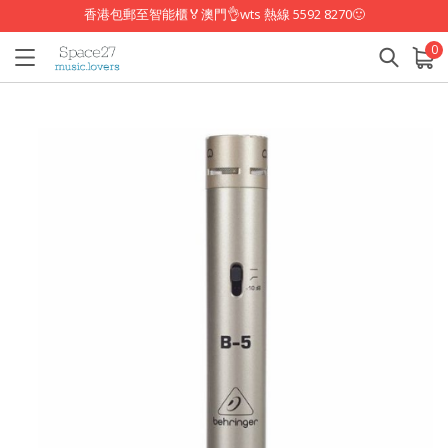
香港包郵至智能櫃🏅澳門👌wts 熱線 5592 8270🙂
0
已加入購物車
查看