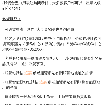
(我們會盡力用最短時間發貨，大多數客戶都可以一星期內收
到心頭好! )
送貨服務：
- 可送貨香港、澳門 (大型貨物請先查詢運費)
- 如客人選取"順豐站或
服務中心
"自取貨品，必須在地址後面
填寫(順豐站 / 服務中心 + 點碼) , 例如 : 香港XX街XX號XX中心
X樓X室 (順豐站- 852XXX)
- 客戶必須填寫手機號碼及電郵地址，以便收取
順豐
發出的短
訊及電郵，通知取貨事宜。
- 順豐站請按
這裏
參考順豐網站有關順豐站地址的詳情 。
-
順豐智能櫃地址
請按
這裏
參考順豐網站有關
順豐智能櫃地
址
的詳情 。
- 運送時間一般為1至3個工作天，由順豐速運負責派送。