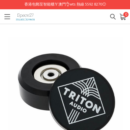
香港包郵至智能櫃🏅澳門👌wts 熱線 5592 8270🙂
0
已加入購物車
查看