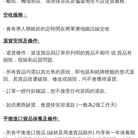
- 離島、機場禁區、環境保育區及偏遠地址不設送貨服務。
交收服務：
- 會有專人聯絡於約定時間在將軍澳地鐵沿線交收
退貨安排及條件
:
- 退貨條件：派送貨品與訂單所列明的貨品不相符 或 貨品有
損毀，瑕疵和品質問題。
- 所有貨品均需以其出售的原狀，即包裝和紙牌標籤的形式退
回。若貨品曾遭破損、修改或損毀，均不會獲得退貨。
- 訂單一經付款確認，恕不接受任何原因的退款。
- 如供應商缺貨，會盡快安排退款 (一般為2個工作天)
平衡進口貨品保養及條件:
- 所有平衡進口貨品 (線材及周邊貨品除外) 均享有一年保養期