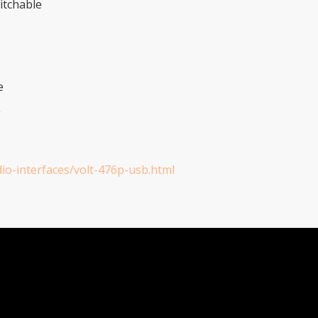
itchable
e
線
io-interfaces/volt-476p-usb.html