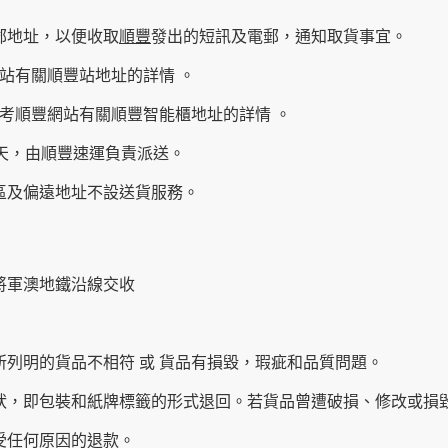
郵地址，以便收取
順豐
發出的短訊及電郵，通知取貨事宜。
站有關順豐站地址的詳情 。
考順豐網站有關
順豐智能櫃地址
的詳情 。
作天，由順豐速運負責派送。
育區及偏遠地址不設送貨服務。
將軍澳地鐵沿線交收
所列明的貨品不相符 或 貨品有損毀，瑕疵和品質問題。
原狀，即包裝和紙牌標籤的形式退回。若貨品曾遭破損、修改或損
受任何原因的退款。