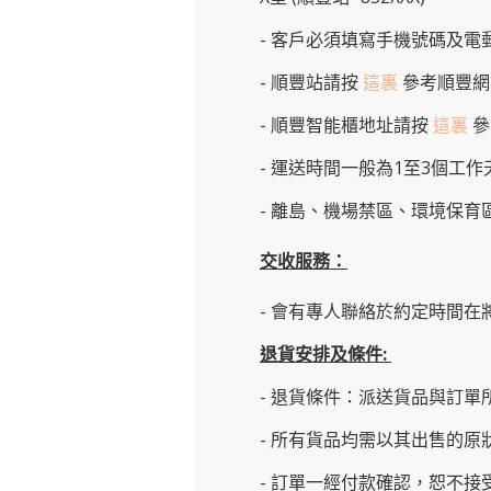
- 客戶必須填寫手機號碼及電
- 順豐站請按
這裏
參考順豐網
-
順豐智能櫃地址
請按
這裏
參
- 運送時間一般為1至3個工
- 離島、機場禁區、環境保
交收服務：
- 會有專人聯絡於約定時間在
退貨安排及條件
:
- 退貨條件：派送貨品與訂單
- 所有貨品均需以其出售的
- 訂單一經付款確認，恕不接