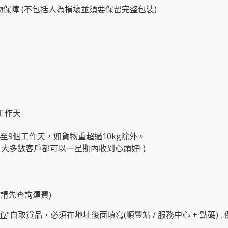
物保障 (不包括人為損壞並須要保留完整包裝)
工作天
4至9個工作天，如貨物重超過10kg除外。
大多數客戶都可以一星期內收到心頭好! )
物請先查詢運費)
心
"自取貨品，必須在地址後面填寫(順豐站 / 服務中心 + 點碼) , 例