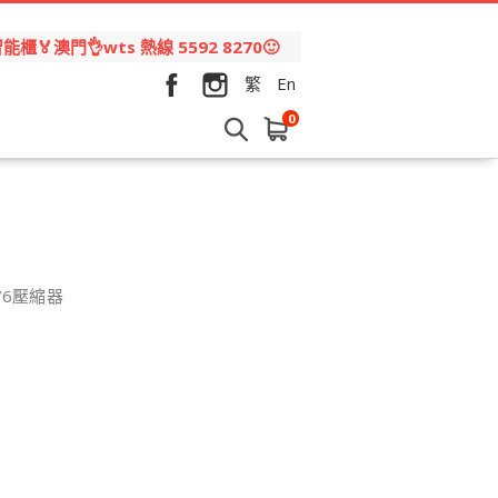
🏅澳門👌wts 熱線 5592 8270🙂
繁
En
0
和76壓縮器