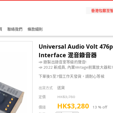
香港包郵至智能櫃
買
聯絡我們
條款細則
Universal Audio Volt 476p
Interface 混音錄音器
📣 錄製出錄音室等級的聲音!
📣 2022 新成員, 內置Vintage前置放大器
下單後5至7個工作天發貨，請耐心等候
送貨
出貨方式
HK$
3,780
定價
HK$
3,280
13 % off
價錢