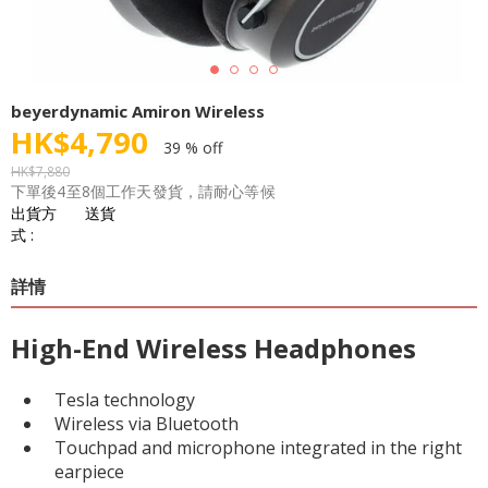
beyerdynamic Amiron Wireless
HK$
4,790
39 % off
HK$
7,880
下單後4至8個工作天發貨，請耐心等候
出貨方
送貨
式 :
詳情
High-End Wireless Headphones
Tesla technology
Wireless via Bluetooth
Touchpad and microphone integrated in the right
earpiece