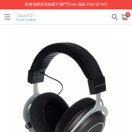
香港包郵至智能櫃🏅澳門👌wts 熱線 5592 8270🙂
0
已加入購物車
查看