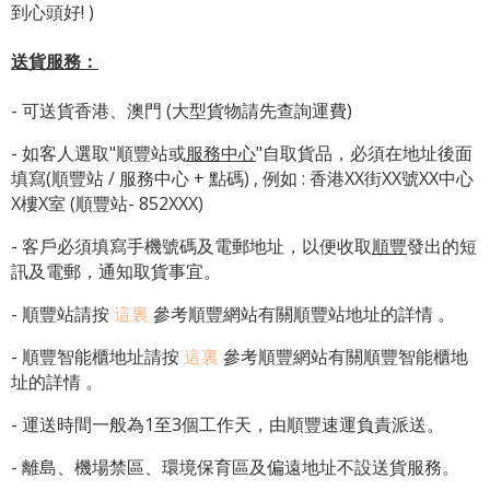
到心頭好! )
送貨服務：
- 可送貨香港、澳門 (大型貨物請先查詢運費)
- 如客人選取"順豐站或
服務中心
"自取貨品，必須在地址後面
填寫(順豐站 / 服務中心 + 點碼) , 例如 : 香港XX街XX號XX中心
X樓X室 (順豐站- 852XXX)
- 客戶必須填寫手機號碼及電郵地址，以便收取
順豐
發出的短
訊及電郵，通知取貨事宜。
- 順豐站請按
這裏
參考順豐網站有關順豐站地址的詳情 。
-
順豐智能櫃地址
請按
這裏
參考順豐網站有關
順豐智能櫃地
址
的詳情 。
- 運送時間一般為1至3個工作天，由順豐速運負責派送。
- 離島、機場禁區、環境保育區及偏遠地址不設送貨服務。