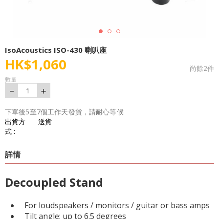
IsoAcoustics ISO-430 喇叭座
HK$
1,060
尚餘
2
件
數量
－
＋
1
下單後5至7個工作天發貨，請耐心等候
出貨方
送貨
式 :
詳情
Decoupled Stand
For loudspeakers / monitors / guitar or bass amps
Tilt angle: up to 6.5 degrees