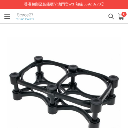
香港包郵至智能櫃🏅澳門👌wts 熱線 5592 8270🙂
0
已加入購物車
查看