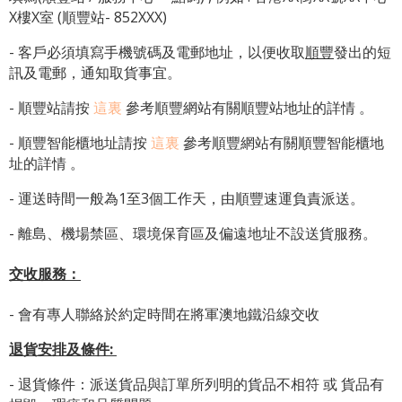
X樓X室 (順豐站- 852XXX)
- 客戶必須填寫手機號碼及電郵地址，以便收取
順豐
發出的短
訊及電郵，通知取貨事宜。
- 順豐站請按
這裏
參考順豐網站有關順豐站地址的詳情 。
-
順豐智能櫃地址
請按
這裏
參考順豐網站有關
順豐智能櫃地
址
的詳情 。
- 運送時間一般為1至3個工作天，由順豐速運負責派送。
- 離島、機場禁區、環境保育區及偏遠地址不設送貨服務。
交收服務：
- 會有專人聯絡於約定時間在將軍澳地鐵沿線交收
退貨安排及條件
:
- 退貨條件：派送貨品與訂單所列明的貨品不相符 或 貨品有