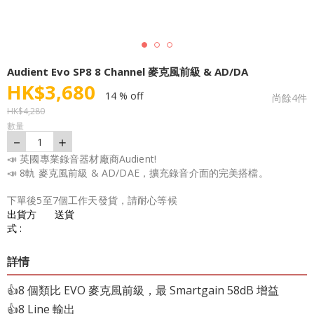
Audient Evo SP8 8 Channel 麥克風前級 & AD/DA
HK$
3,680
14 % off
尚餘
4
件
HK$
4,280
數量
－
＋
1
📣 英國專業錄音器材廠商Audient!
📣 8軌 麥克風前級 & AD/DAE，擴充錄音介面的完美搭檔。
下單後5至7個工作天發貨，請耐心等候
出貨方
送貨
式 :
詳情
👍8 個類比 EVO 麥克風前級，最 Smartgain 58dB 增益
👍8 Line 輸出