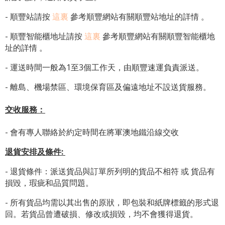
- 順豐站請按
這裏
參考順豐網站有關順豐站地址的詳情 。
-
順豐智能櫃地址
請按
這裏
參考順豐網站有關
順豐智能櫃地
址
的詳情 。
- 運送時間一般為1至3個工作天，由順豐速運負責派送。
- 離島、機場禁區、環境保育區及偏遠地址不設送貨服務。
交收服務：
- 會有專人聯絡於約定時間在將軍澳地鐵沿線交收
退貨安排及條件
:
- 退貨條件：派送貨品與訂單所列明的貨品不相符 或 貨品有
損毀，瑕疵和品質問題。
- 所有貨品均需以其出售的原狀，即包裝和紙牌標籤的形式退
回。若貨品曾遭破損、修改或損毀，均不會獲得退貨。