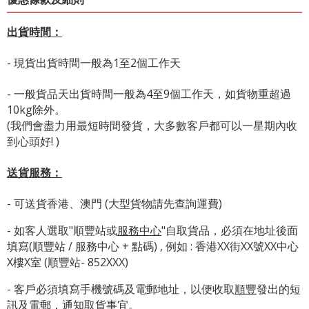
出貨時間：
- 現貨出貨時間一般為1至2個工作天
- 一般貨品天出貨時間一般為4至9個工作天，如貨物重超過
10kg除外。
(我們會盡力用最短時間發貨，大多數客戶都可以一星期內收
到心頭好! )
送貨服務：
- 可送貨香港、澳門 (大型貨物請先查詢運費)
- 如客人選取"順豐站或
服務中心
"自取貨品，必須在地址後面
填寫(順豐站 / 服務中心 + 點碼) , 例如 : 香港XX街XX號XX中心
X樓X室 (順豐站- 852XXX)
- 客戶必須填寫手機號碼及電郵地址，以便收取
順豐
發出的短
訊及電郵，通知取貨事宜。