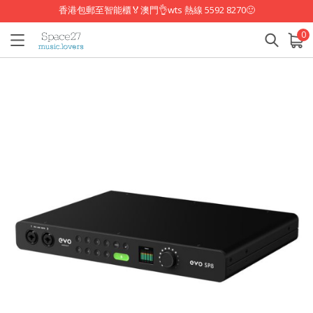
香港包郵至智能櫃🏅澳門👌wts 熱線 5592 8270🙂
0
已加入購物車
查看