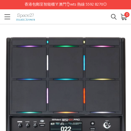
香港包郵至智能櫃🏅澳門👌wts 熱線 5592 8270🙂
0
已加入購物車
查看