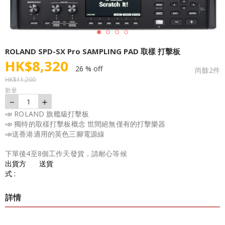
ROLAND SPD-SX Pro SAMPLING PAD 取樣 打擊板
HK$
8,320
26 % off
尚餘
2
件
HK$
11,200
數量
－
＋
1
📣 ROLAND 旗艦級打擊板
📣 獨特的取樣打擊板概念 世間絕無僅有的打擊樂器
📣送香港適用的英色三腳電源線
下單後4至8個工作天發貨，請耐心等候
出貨方
送貨
式 :
詳情