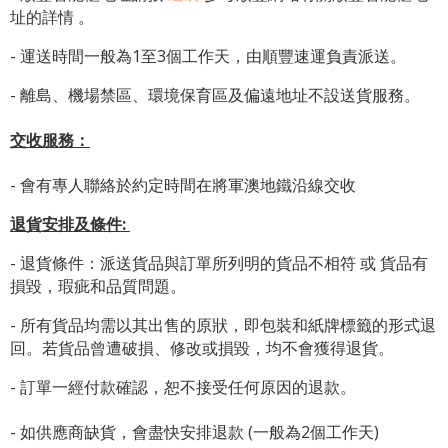
址
的詳情 。
- 運送時間一般為1至3個工作天，由順豐速運負責派送。
- 離島、機場禁區、環境保育區及偏遠地址不設送貨服務。
交收服務：
- 會有專人聯絡於約定時間在將軍澳地鐵沿線交收
退貨安排及條件
:
- 退貨條件：派送貨品與訂單所列明的貨品不相符 或 貨品有
損毀，瑕疵和品質問題。
- 所有貨品均需以其出售的原狀，即包裝和紙牌標籤的形式退
回。若貨品曾遭破損、修改或損毀，均不會獲得退貨。
- 訂單一經付款確認，恕不接受任何原因的退款。
- 如供應商缺貨，會盡快安排退款 (一般為2個工作天)