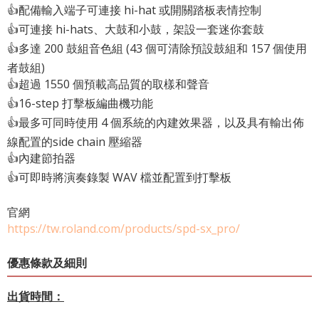
👍配備輸入端子可連接 hi-hat 或開關踏板表情控制
👍可連接 hi-hats、大鼓和小鼓，架設一套迷你套鼓
👍多達 200 鼓組音色組 (43 個可清除預設鼓組和 157 個使用
者鼓組)
👍超過 1550 個預載高品質的取樣和聲音
👍16-step 打擊板編曲機功能
👍最多可同時使用 4 個系統的內建效果器，以及具有輸出佈
線配置的side chain 壓縮器
👍內建節拍器
👍可即時將演奏錄製 WAV 檔並配置到打擊板
官網
https://tw.roland.com/products/spd-sx_pro/
優惠條款及細則
出貨時間：