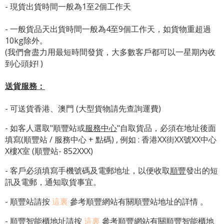
- 現貨出貨時間一般為1至2個工作天
- 一般貨品天出貨時間一般為4至9個工作天，如貨物重超過
10kg除外。
(我們會盡力用最短時間發貨，大多數客戶都可以一星期內收
到心頭好! )
送貨服務：
- 可送貨香港、澳門 (大型貨物請先查詢運費)
- 如客人選取"順豐站或
服務中心
"自取貨品，必須在地址後面
填寫(順豐站 / 服務中心 + 點碼) , 例如 : 香港XX街XX號XX中心
X樓X室 (順豐站- 852XXX)
- 客戶必須填寫手機號碼及電郵地址，以便收取
順豐
發出的短
訊及電郵，通知取貨事宜。
- 順豐站請按
這裏
參考順豐網站有關順豐站地址的詳情 。
-
順豐智能櫃地址
請按
這裏
參考順豐網站有關
順豐智能櫃地