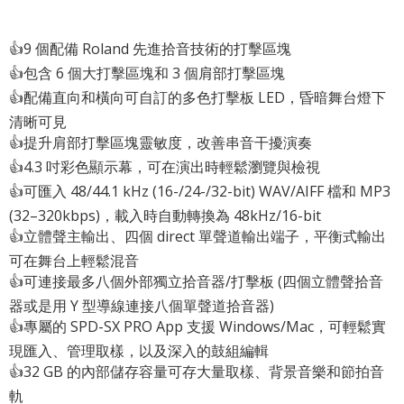
👍9 個配備 Roland 先進拾音技術的打擊區塊
👍包含 6 個大打擊區塊和 3 個肩部打擊區塊
👍配備直向和橫向可自訂的多色打擊板 LED，昏暗舞台燈下
清晰可見
👍提升肩部打擊區塊靈敏度，改善串音干擾演奏
👍4.3 吋彩色顯示幕，可在演出時輕鬆瀏覽與檢視
👍可匯入 48/44.1 kHz (16-/24-/32-bit) WAV/AIFF 檔和 MP3
(32–320kbps)，載入時自動轉換為 48kHz/16-bit
👍立體聲主輸出、四個 direct 單聲道輸出端子，平衡式輸出
可在舞台上輕鬆混音
👍可連接最多八個外部獨立拾音器/打擊板 (四個立體聲拾音
器或是用 Y 型導線連接八個單聲道拾音器)
👍專屬的 SPD-SX PRO App 支援 Windows/Mac，可輕鬆實
現匯入、管理取樣，以及深入的鼓組編輯
👍32 GB 的內部儲存容量可存大量取樣、背景音樂和節拍音
軌