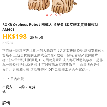
ROKR Orpheus Robot 機械人 音樂盒 3D立體木質拼圖模型
AM601
HK$
198
20 % off
HK$
248
準備好用這款有趣且實用的大腦戲弄 3D 木製拼圖模型,讓朋友和家人
驚嘆不已,既是實用的互動式音樂盒? 放在一起時,看起來就像圖片一
樣! 這些雷射切割拼圖是 DIY,因此兒童和成人都可以將其放在一起作
為一種愛好活動,刺激精神,可以顯示為家居裝飾品。 非常適合男性、
女性、男孩和女孩,這款安靜的 DIY 活動非常適合全家使用。
2 - 5 日內出貨
出貨方
自取 / 送貨
式 :
詳情