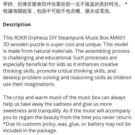
寧靜。彷彿音樂會陪伴你重拾那一去不復返的美好時光。 *
根據海關政策，包裝中可能不包含蠟、膠水或電池。
Description
This ROKR Orpheus DIY Steampunk Music Box AM601
3D wooden puzzle is super cool and unique. This model
is made from natural materials. The assembling process
is challenging and educational. Such processes are
especially beneficial for kids as it enhances creative
thinking skills, promote critical thinking skills, and
develop problem-solving and reasoning skills as children
use their imaginations.
The crisp and warm music of the music box can always
help us take away the sadness and give us more
sweetness and tranquility. As if the music will accompany
you to regain the beauty from the time you never return.
*Due to customs policy, wax, glue, or battery may not be
included in the package.