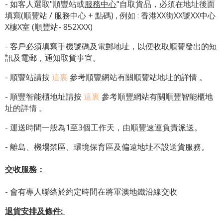
- 如客人選取"順豐站或
服務中心
"自取貨品，必須在地址後面
填寫(順豐站 / 服務中心 + 點碼) , 例如 : 香港XX街XX號XX中心
X樓X室 (順豐站- 852XXX)
- 客戶必須填寫手機號碼及電郵地址，以便收取
順豐
發出的短
訊及電郵，通知取貨事宜。
- 順豐站請按
這裏
參考順豐網站有關順豐站地址的詳情 。
-
順豐智能櫃地址
請按
這裏
參考順豐網站有關
順豐智能櫃地
址
的詳情 。
- 運送時間一般為1至3個工作天，由順豐速運負責派送。
- 離島、機場禁區、環境保育區及偏遠地址不設送貨服務。
交收服務：
- 會有專人聯絡於約定時間在將軍澳地鐵沿線交收
退貨安排及條件
: