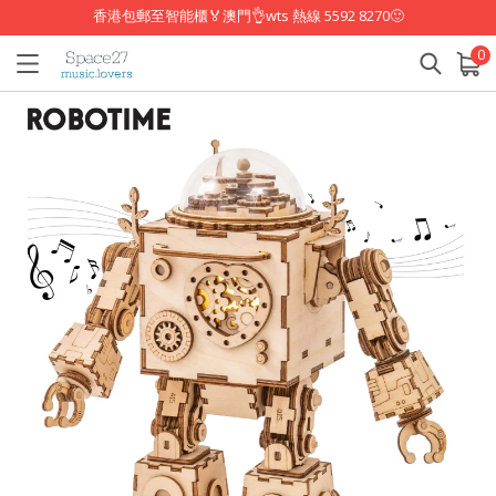
香港包郵至智能櫃🏅澳門👌wts 熱線 5592 8270🙂
0
已加入購物車
查看