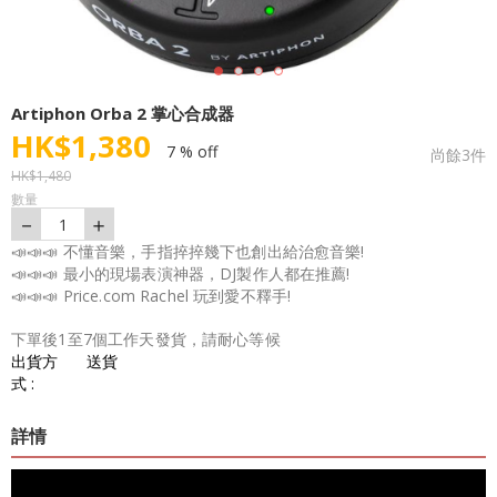
Artiphon Orba 2 掌心合成器
HK$
1,380
7 % off
尚餘
3
件
HK$
1,480
數量
－
＋
1
📣📣📣 不懂音樂，手指捽捽幾下也創出給治愈音樂!
📣📣📣 最小的現場表演神器，DJ製作人都在推薦!
📣📣📣 Price.com Rachel 玩到愛不釋手!
下單後1至7個工作天發貨，請耐心等候
出貨方
送貨
式 :
詳情