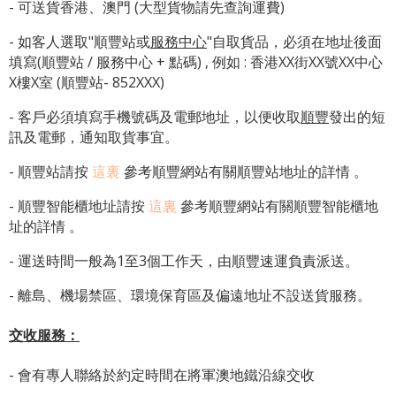
- 可送貨香港、澳門 (大型貨物請先查詢運費)
- 如客人選取"順豐站或
服務中心
"自取貨品，必須在地址後面
填寫(順豐站 / 服務中心 + 點碼) , 例如 : 香港XX街XX號XX中心
X樓X室 (順豐站- 852XXX)
- 客戶必須填寫手機號碼及電郵地址，以便收取
順豐
發出的短
訊及電郵，通知取貨事宜。
- 順豐站請按
這裏
參考順豐網站有關順豐站地址的詳情 。
-
順豐智能櫃地址
請按
這裏
參考順豐網站有關
順豐智能櫃地
址
的詳情 。
- 運送時間一般為1至3個工作天，由順豐速運負責派送。
- 離島、機場禁區、環境保育區及偏遠地址不設送貨服務。
交收服務：
- 會有專人聯絡於約定時間在將軍澳地鐵沿線交收