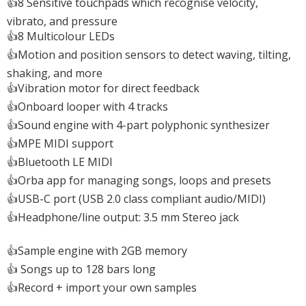
👍8 Sensitive touchpads which recognise velocity,
vibrato, and pressure
👍8 Multicolour LEDs
👍Motion and position sensors to detect waving, tilting,
shaking, and more
👍Vibration motor for direct feedback
👍Onboard looper with 4 tracks
👍Sound engine with 4-part polyphonic synthesizer
👍MPE MIDI support
👍Bluetooth LE MIDI
👍Orba app for managing songs, loops and presets
👍USB-C port (USB 2.0 class compliant audio/MIDI)
👍Headphone/line output: 3.5 mm Stereo jack
👍Sample engine with 2GB memory
👍 Songs up to 128 bars long
👍Record + import your own samples