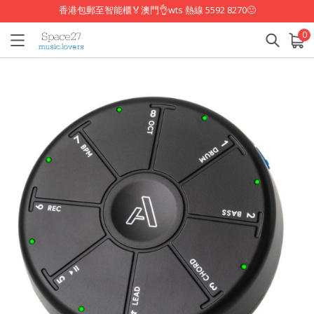
香港包郵至智能櫃🏅澳門👌wts 熱線 5592 8270🙂
0
已加入購物車
查看