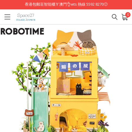
香港包郵至智能櫃🏅澳門👌wts 熱線 5592 8270🙂
0
已加入購物車
查看