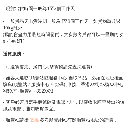
- 現貨出貨時間一般為1至2個工作天
- 一般貨品天出貨時間一般為4至9個工作天，如貨物重超過
10kg除外。
(我們會盡力用最短時間發貨，大多數客戶都可以一星期內收
到心頭好! )
送貨服務：
- 可送貨香港、澳門 (大型貨物請先查詢運費)
- 如客人選取"順豐站或
服務中心
"自取貨品，必須在地址後面
填寫(順豐站 / 服務中心 + 點碼) , 例如 : 香港XX街XX號XX中心
X樓X室 (順豐站- 852XXX)
- 客戶必須填寫手機號碼及電郵地址，以便收取
順豐
發出的短
訊及電郵，通知取貨事宜。
- 順豐站請按
這裏
參考順豐網站有關順豐站地址的詳情 。