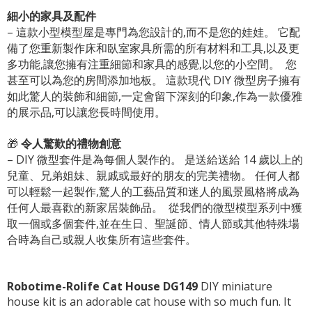
細小的家具及配件
– 這款小型模型屋是專門為您設計的,而不是您的娃娃。 它配
備了您重新製作床和臥室家具所需的所有材料和工具,以及更
多功能,讓您擁有注重細節和家具的感覺,以您的小空間。 ​ 您
甚至可以為您的房間添加地板。 這款現代 DIY 微型房子擁有
如此驚人的裝飾和細節,一定會留下深刻的印象,作為一款優雅
的展示品,可以讓您長時間使用。
🎁
令人驚歎的禮物創意
– DIY 微型套件是為每個人製作的。 是送給送給 14 歲以上的
兒童、兄弟姐妹、親戚或最好的朋友的完美禮物。 任何人都
可以輕鬆一起製作,驚人的工藝品質和迷人的風景風格將成為
任何人最喜歡的新家居裝飾品。 ​ 從我們的微型模型系列中獲
取一個或多個套件,並在生日、聖誕節、情人節或其他特殊場
合時為自己或親人收集所有這些套件。
Robotime-Rolife Cat House DG149
DIY miniature
house kit is an adorable cat house with so much fun. It