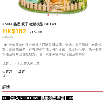
Rolife 貓屋 親子 微縮模型 DG149
HK$
182
21 % off
HK$
229
DIY 迷你屋套件係一個迷人而隨意嘅貓屋。佢總共有三層樓，色彩鮮
豔，係貓嘅臉型，仲有好多功能，可以食飯、飲水同玩樂。係一個非
常適合貓咪居住嘅地方。喵！依家係貓咪統治屋企嘅時間！
現貨，1 - 2 工作天內出貨
出貨方
送貨
式 :
詳情
>> 【進入 ROBOTIME 微縮模型 專區】 <<