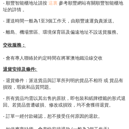
-
順豐智能櫃地址
請按
這裏
參考順豐網站有關
順豐智能櫃地
址
的詳情 。
- 運送時間一般為1至3個工作天，由順豐速運負責派送。
- 離島、機場禁區、環境保育區及偏遠地址不設送貨服務。
交收服務：
- 會有專人聯絡於約定時間在將軍澳地鐵沿線交收
退貨安排及條件
:
- 退貨條件：派送貨品與訂單所列明的貨品不相符 或 貨品有
損毀，瑕疵和品質問題。
- 所有貨品均需以其出售的原狀，即包裝和紙牌標籤的形式退
回。若貨品曾遭破損、修改或損毀，均不會獲得退貨。
- 訂單一經付款確認，恕不接受任何原因的退款。