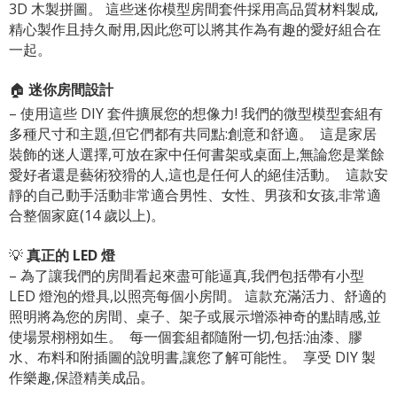
3D 木製拼圖。 這些迷你模型房間套件採用高品質材料製成,
精心製作且持久耐用,因此您可以將其作為有趣的愛好組合在
一起。
🏠
迷你房間設計
– 使用這些 DIY 套件擴展您的想像力! 我們的微型模型套組有
多種尺寸和主題,但它們都有共同點:創意和舒適。 ​ 這是家居
裝飾的迷人選擇,可放在家中任何書架或桌面上,無論您是業餘
愛好者還是藝術狡猾的人,這也是任何人的絕佳活動。 ​ 這款安
靜的自己動手活動非常適合男性、女性、男孩和女孩,非常適
合整個家庭(14 歲以上)。
💡
真正的 LED 燈
– 為了讓我們的房間看起來盡可能逼真,我們包括帶有小型
LED 燈泡的燈具,以照亮每個小房間。 這款充滿活力、舒適的
照明將為您的房間、桌子、架子或展示增添神奇的點睛感,並
使場景栩栩如生。 ​ 每一個套組都隨附一切,包括:油漆、膠
水、布料和附插圖的說明書,讓您了解可能性。 ​ 享受 DIY 製
作樂趣,保證精美成品。