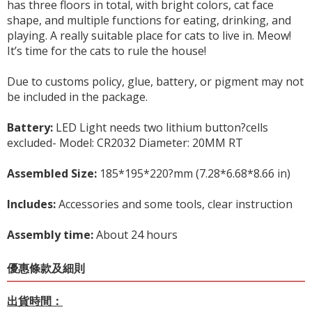
has three floors in total, with bright colors, cat face
shape, and multiple functions for eating, drinking, and
playing. A really suitable place for cats to live in. Meow!
It’s time for the cats to rule the house!
Due to customs policy, glue, battery, or pigment may not
be included in the package.
Battery:
LED Light needs two lithium button?cells
excluded- Model: CR2032 Diameter: 20MM RT
Assembled Size:
185*195*220?mm (7.28*6.68*8.66 in)
Includes:
Accessories and some tools, clear instruction
Assembly time:
About 24 hours
優惠條款及細則
出貨時間：