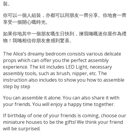
裝。
你可以一個人組裝，亦都可以同朋友一齊分享。你地會一齊
享受一個開心嘅時光。
如果你地其中一個朋友嘅生日快到，揀我哋嘅迷你屋作為禮
物！我哋相信你朋友會感到驚喜。
The Alice’s dreamy bedroom consists various delicate
props which can offer you the perfect assembly
experience. The kit includes LED Light, necessary
assembly tools, such as brush, nipper, etc. The
instruction also includes to show you how to assemble
step by step
You can assemble it alone. You can also share it with
your friends. You will enjoy a happy time together.
If birthday of one of your friends is coming, choose our
miniature houses to be the gifts! We think your friend
will be surprised.