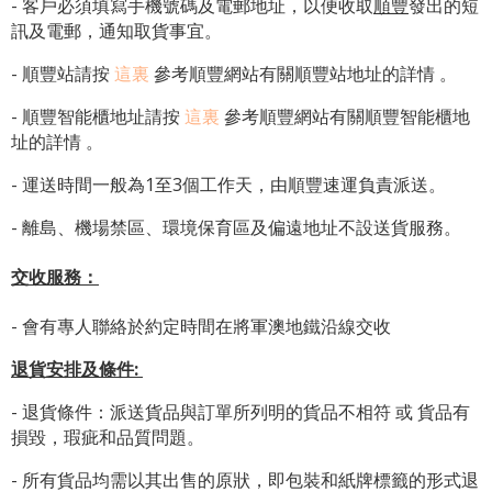
- 客戶必須填寫手機號碼及電郵地址，以便收取
順豐
發出的短
訊及電郵，通知取貨事宜。
- 順豐站請按
這裏
參考順豐網站有關順豐站地址的詳情 。
-
順豐智能櫃地址
請按
這裏
參考順豐網站有關
順豐智能櫃地
址
的詳情 。
- 運送時間一般為1至3個工作天，由順豐速運負責派送。
- 離島、機場禁區、環境保育區及偏遠地址不設送貨服務。
交收服務：
- 會有專人聯絡於約定時間在將軍澳地鐵沿線交收
退貨安排及條件
:
- 退貨條件：派送貨品與訂單所列明的貨品不相符 或 貨品有
損毀，瑕疵和品質問題。
- 所有貨品均需以其出售的原狀，即包裝和紙牌標籤的形式退