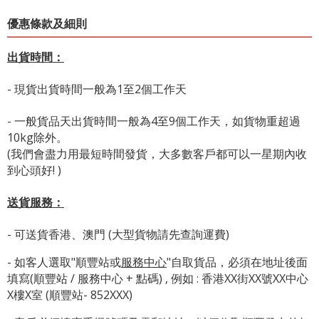
優惠條款及細則
出貨時間：
- 現貨出貨時間一般為1至2個工作天
- 一般貨品天出貨時間一般為4至9個工作天，如貨物重超過
10kg除外。
(我們會盡力用最短時間發貨，大多數客戶都可以一星期內收
到心頭好! )
送貨服務：
- 可送貨香港、澳門 (大型貨物請先查詢運費)
- 如客人選取"順豐站或
服務中心
"自取貨品，必須在地址後面
填寫(順豐站 / 服務中心 + 點碼) , 例如 : 香港XX街XX號XX中心
X樓X室 (順豐站- 852XXX)