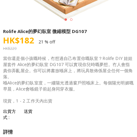
Rolife Alice的夢幻臥室 微縮模型 DG107
HK$
182
21 % off
HK$
229
當你還是個小孩嘅時候，冇想過自己布置你嘅臥室？Rolife DIY 娃娃
屋套件 Alice的夢幻臥室 DG107 可以實現你兒時嘅夢想。冇人會指
責你弄亂屋企。你可以將書放喺床上，將玩具散佈係屋企任何一個角
落。
喺Alice的夢幻臥室度，一縷陽光透過窗戶照喺床上。每個陽光明媚嘅
早晨，Alice會喺鏡子前起身同穿衣服。
現貨，1 - 2 工作天內出貨
出貨方
送貨
式 :
詳情