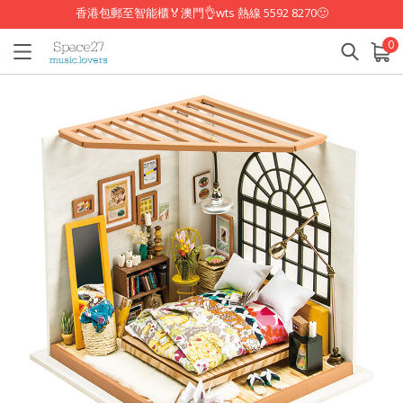
香港包郵至智能櫃🏅澳門👌wts 熱線 5592 8270🙂
0
已加入購物車
查看