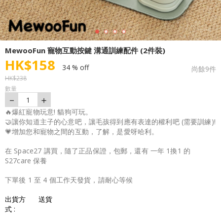
MewooFun 寵物互動按鍵 溝通訓練配件 (2件裝)
HK$
158
34 % off
尚餘
9
件
HK$
238
數量
－
＋
1
🔥爆紅寵物玩意! 貓狗可玩。
🤝讓你知道主子的心意吧，讓毛孩得到應有表達的權利吧 (需要訓練)!
💗增加您和寵物之間的互動，了解，是愛呀哈利。
在 Space27 講買，隨了正品保證，包郵，還有 一年 1換1 的
S27care 保養
下單後 1 至 4 個工作天發貨，請耐心等候
出貨方
送貨
式 :