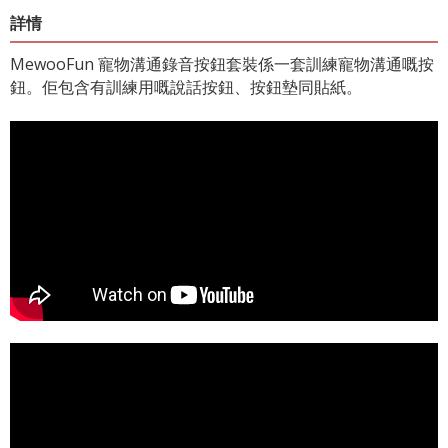
詳情
MewooFun 寵物溝通錄音按鈕套裝係一套訓練寵物溝通嘅按
鈕。佢包含有訓練用嘅說話按鈕、按鈕墊同貼紙。