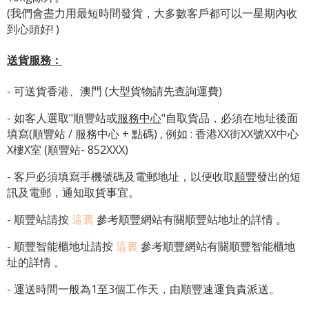
(我們會盡力用最短時間發貨，大多數客戶都可以一星期內收
到心頭好! )
送貨服務：
- 可送貨香港、澳門 (大型貨物請先查詢運費)
- 如客人選取"順豐站或
服務中心
"自取貨品，必須在地址後面
填寫(順豐站 / 服務中心 + 點碼) , 例如 : 香港XX街XX號XX中心
X樓X室 (順豐站- 852XXX)
- 客戶必須填寫手機號碼及電郵地址，以便收取
順豐
發出的短
訊及電郵，通知取貨事宜。
- 順豐站請按
這裏
參考順豐網站有關順豐站地址的詳情 。
-
順豐智能櫃地址
請按
這裏
參考順豐網站有關
順豐智能櫃地
址
的詳情 。
- 運送時間一般為1至3個工作天，由順豐速運負責派送。