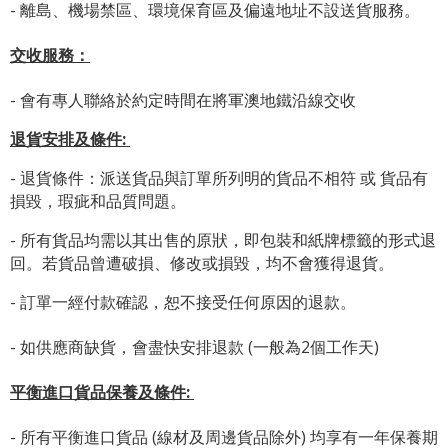
- 離島、機場禁區、環境保育區及偏遠地址不設送貨服務。
交收服務：
- 會有專人聯絡於約定時間在將軍澳地鐵沿線交收
退貨安排及條件
:
- 退貨條件：派送貨品與訂單所列明的貨品不相符 或 貨品有
損毀，瑕疵和品質問題。
- 所有貨品均需以其出售的原狀，即包裝和紙牌標籤的形式退
回。若貨品曾遭破損、修改或損毀，均不會獲得退貨。
- 訂單一經付款確認，恕不接受任何原因的退款。
- 如供應商缺貨，會盡快安排退款 (一般為2個工作天)
平衡進口貨品保養及條件:
- 所有平衡進口貨品 (線材及周邊貨品除外) 均享有一年保養期