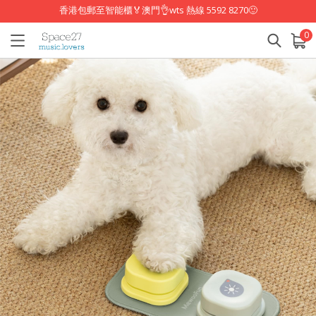
香港包郵至智能櫃🏅澳門👌wts 熱線 5592 8270🙂
0
已加入購物車
查看