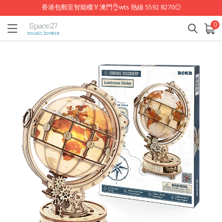
香港包郵至智能櫃🏅澳門👌wts 熱線 5592 8270🙂
0
已加入購物車
查看