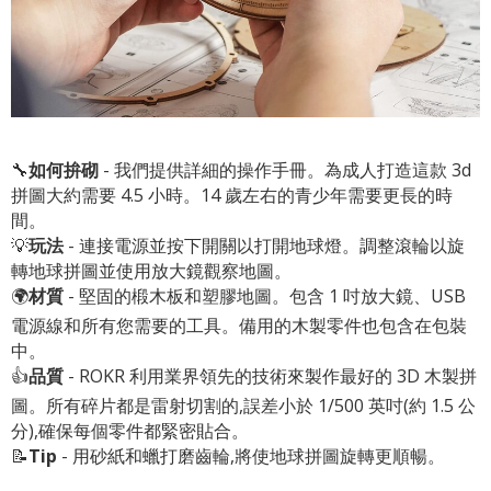
🔧
如何拚砌
- 我們提供詳細的操作手冊。為成人打造這款 3d
拼圖大約需要 4.5 小時。14 歲左右的青少年需要更長的時
間。
💡
玩法
- 連接電源並按下開關以打開地球燈。調整滾輪以旋
轉地球拼圖並使用放大鏡觀察地圖。
🌍
材質
- 堅固的椴木板和塑膠地圖。包含 1 吋放大鏡、USB
電源線和所有您需要的工具。備用的木製零件也包含在包裝
中。
👍
品質
- ROKR 利用業界領先的技術來製作最好的 3D 木製拼
圖。所有碎片都是雷射切割的,誤差小於 1/500 英吋(約 1.5 公
分),確保每個零件都緊密貼合。
📝
Tip
- 用砂紙和蠟打磨齒輪,將使地球拼圖旋轉更順暢。