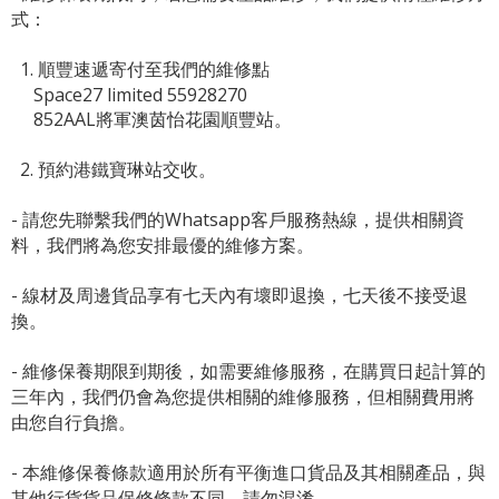
式：
1. 順豐速遞寄付至我們的維修點
Space27 limited 55928270
852AAL將軍澳茵怡花園順豐站。
2. 預約港鐵寶琳站交收。
- 請您先聯繫我們的
Whatsapp客戶服務熱線
，提供相關資
料，我們將為您安排最優的維修方案。
- 線材及周邊貨品享有七天內有壞即退換，七天後不接受退
換。
- 維修保養期限到期後，如需要維修服務，在購買日起計算的
三年內，我們仍會為您提供相關的維修服務，但相關費用將
由您自行負擔。
- 本維修保養條款適用於所有平衡進口貨品及其相關產品，與
其他行貨貨品保修條款不同，請勿混淆。