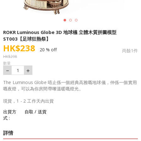
ROKR Luminous Globe 3D 地球檥 立體木質拼圖模型
ST003【足球狂熱祭】
HK$
238
20 % off
尚餘
1
件
HK$
298
數量
－
＋
1
The Luminous Globe 唔止係一個經典高雅嘅地球儀，仲係一個實用
嘅夜燈，可以為你房間帶嚟溫暖嘅燈光。
現貨，1 - 2 工作天內出貨
出貨方
自取 / 送貨
式 :
詳情