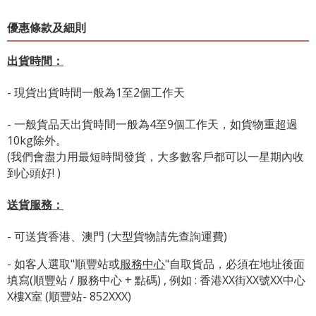
優惠條款及細則
出貨時間：
- 現貨出貨時間一般為1至2個工作天
- 一般貨品天出貨時間一般為4至9個工作天，如貨物重超過
10kg除外。
(我們會盡力用最短時間發貨，大多數客戶都可以一星期內收
到心頭好! )
送貨服務：
- 可送貨香港、澳門 (大型貨物請先查詢運費)
- 如客人選取"順豐站或
服務中心
"自取貨品，必須在地址後面
填寫(順豐站 / 服務中心 + 點碼) , 例如 : 香港XX街XX號XX中心
X樓X室 (順豐站- 852XXX)