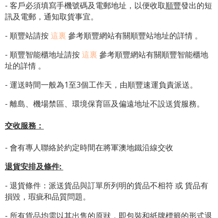
- 客戶必須填寫手機號碼及電郵地址，以便收取
順豐
發出的短
訊及電郵，通知取貨事宜。
- 順豐站請按
這裏
參考順豐網站有關順豐站地址的詳情 。
-
順豐智能櫃地址
請按
這裏
參考順豐網站有關
順豐智能櫃地
址
的詳情 。
- 運送時間一般為1至3個工作天，由順豐速運負責派送。
- 離島、機場禁區、環境保育區及偏遠地址不設送貨服務。
交收服務：
- 會有專人聯絡於約定時間在將軍澳地鐵沿線交收
退貨安排及條件
:
- 退貨條件：派送貨品與訂單所列明的貨品不相符 或 貨品有
損毀，瑕疵和品質問題。
- 所有貨品均需以其出售的原狀，即包裝和紙牌標籤的形式退