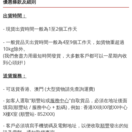
優惠條款及細則
出貨時間：
- 現貨出貨時間一般為1至2個工作天
- 一般貨品天出貨時間一般為4至9個工作天，如貨物重超過
10kg除外。
(我們會盡力用最短時間發貨，大多數客戶都可以一星期內收
到心頭好! )
送貨服務：
- 可送貨香港、澳門 (大型貨物請先查詢運費)
- 如客人選取"順豐站或
服務中心
"自取貨品，必須在地址後面
填寫(順豐站 / 服務中心 + 點碼) , 例如 : 香港XX街XX號XX中心
X樓X室 (順豐站- 852XXX)
- 客戶必須填寫手機號碼及電郵地址，以便收取
順豐
發出的短