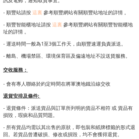
訊及電郵，通知取貨事宜。
- 順豐站請按
這裏
參考順豐網站有關順豐站地址的詳情 。
-
順豐智能櫃地址
請按
這裏
參考順豐網站有關
順豐智能櫃地
址
的詳情 。
- 運送時間一般為1至3個工作天，由順豐速運負責派送。
- 離島、機場禁區、環境保育區及偏遠地址不設送貨服務。
交收服務：
- 會有專人聯絡於約定時間在將軍澳地鐵沿線交收
退貨安排及條件
:
- 退貨條件：派送貨品與訂單所列明的貨品不相符 或 貨品有
損毀，瑕疵和品質問題。
- 所有貨品均需以其出售的原狀，即包裝和紙牌標籤的形式退
回。若貨品曾遭破損、修改或損毀，均不會獲得退貨。