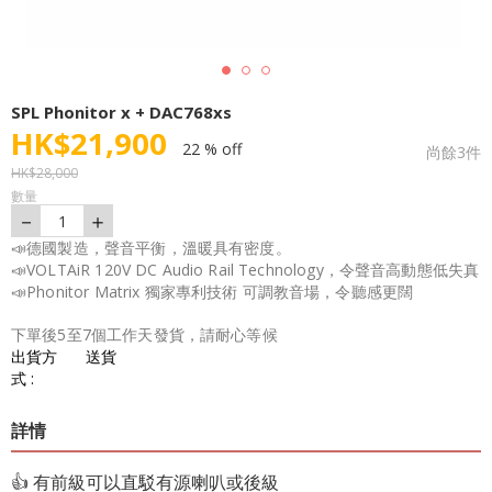
SPL Phonitor x + DAC768xs
HK$
21,900
22 % off
尚餘
3
件
HK$
28,000
數量
－
＋
1
📣德國製造，聲音平衡，溫暖具有密度。
📣VOLTAiR 120V DC Audio Rail Technology，令聲音高動態低失真
📣Phonitor Matrix 獨家專利技術 可調教音場，令聽感更闊
下單後5至7個工作天發貨，請耐心等候
出貨方
送貨
式 :
詳情
👍 有前級可以直駁有源喇叭或後級