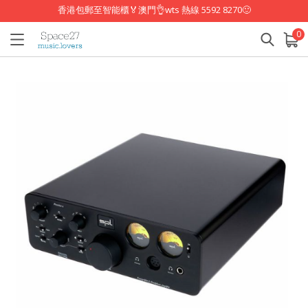
香港包郵至智能櫃🏅澳門👌wts 熱線 5592 8270🙂
0
已加入購物車
查看