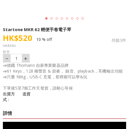
Startone MKR 62 輕便手卷電子琴
HK$
520
10 % off
尚餘
3
件
HK$
580
數量
－
＋
1
📣德國 Thomann 自家專業樂器品牌
📣61 Keys，128 種聲音 & 節奏， 錄音、playback，耳機輸出功能
📣只重 986g，USB-C 充電，那裡都可以學&玩
下單後5至7個工作天發貨，請耐心等候
出貨方
送貨
式 :
詳情