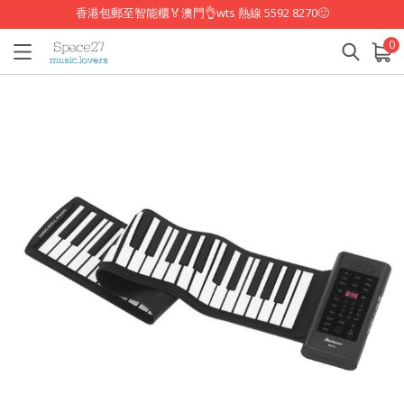
香港包郵至智能櫃🏅澳門👌wts 熱線 5592 8270🙂
0
已加入購物車
查看