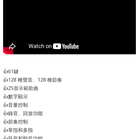
👍61鍵
👍128 種聲音、128 種節奏
👍25首示範歌曲
👍數字顯示
👍音量控制
👍錄音、回放功能
👍節奏控制
👍單指和多指
👍延音和顫音功能