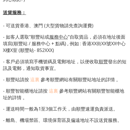
送貨服務：
- 可送貨香港、澳門 (大型貨物請先查詢運費)
- 如客人選取"順豐站或
服務中心
"自取貨品，必須在地址後面
填寫(順豐站 / 服務中心 + 點碼) , 例如 : 香港XX街XX號XX中心
X樓X室 (順豐站- 852XXX)
- 客戶必須填寫手機號碼及電郵地址，以便收取
順豐
發出的短
訊及電郵，通知取貨事宜。
- 順豐站請按
這裏
參考順豐網站有關順豐站地址的詳情 。
-
順豐智能櫃地址
請按
這裏
參考順豐網站有關
順豐智能櫃地
址
的詳情 。
- 運送時間一般為1至3個工作天，由順豐速運負責派送。
- 離島、機場禁區、環境保育區及偏遠地址不設送貨服務。