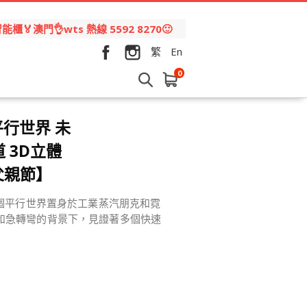
🏅澳門👌wts 熱線 5592 8270🙂
繁
En
0
 平行世界 未
道 3D立體
父親節】
這個平行世界置身於工業蒸汽朋克和霓
和急轉彎的背景下，見證著多個快速