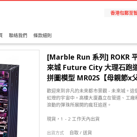
香港包郵至智能櫃
買
聯絡我們
條款細則
[Marble Run 系列] ROKR
來城 Future City 大理石跑
拼圖模型 MR02S【母親節x
歡迎來到非凡的未來都市景觀 - 未來城。
虹燈的宇宙中。高樓大廈矗立在管道、工廠
滾動的彈珠所展開的瘋狂追逐。
現貨，1 - 2 工作天內出貨
自取 / 送貨
出貨方式