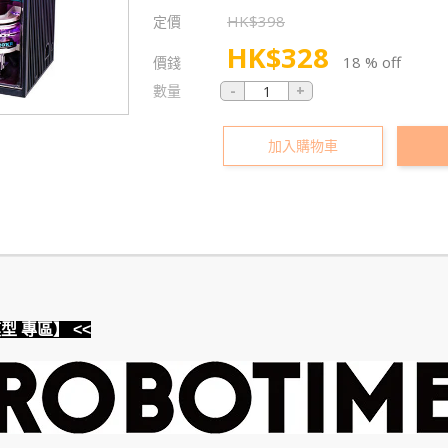
HK$
398
定價
HK$
328
18 % off
價錢
數量
加入購物車
模型 專區】 <<