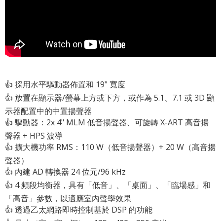
👍 採用水平驅動器佈置和 19" 寬度
👍 放置在顯示器/螢幕上方或下方，或作為 5.1、7.1 或 3D 顯
示器配置中的中置揚聲器
👍 驅動器：2x 4" MLM 低音揚聲器、可旋轉 X-ART 高音揚
聲器 + HPS 波導
👍 擴大機功率 RMS：110 W（低音揚聲器）+ 20 W（高音揚
聲器）
👍 內建 AD 轉換器 24 位元/96 kHz
👍 4 頻段均衡器，具有「低音」、「桌面」、「臨場感」和
「高音」參數，以適應室內聲學效果
👍 透過乙太網路即時控制基於 DSP 的功能