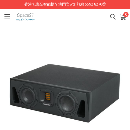
香港包郵至智能櫃🏅澳門👌wts 熱線 5592 8270🙂
0
已加入購物車
查看