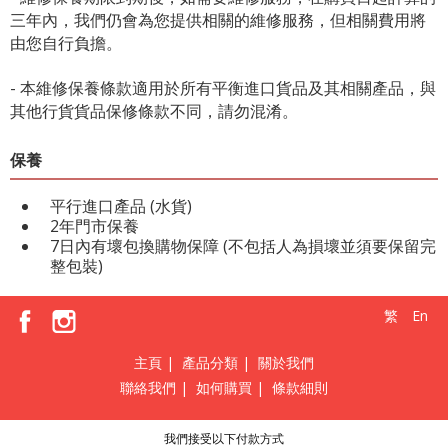
三年內，我們仍會為您提供相關的維修服務，但相關費用將
由您自行負擔。
- 本維修保養條款適用於所有平衡進口貨品及其相關產品，與
其他行貨貨品保修條款不同，請勿混淆。
保養
平行進口產品 (水貨)
2年門市保養
7日內有壞包換購物保障 (不包括人為損壞並須要保留完
整包裝)
繁
En
主頁
|
產品分類
|
關於我們
聯絡我們
|
如何購買
|
條款細則
我們接受以下付款方式