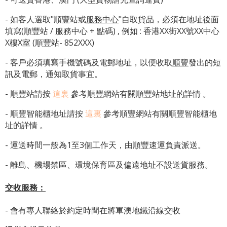
- 如客人選取"順豐站或
服務中心
"自取貨品，必須在地址後面
填寫(順豐站 / 服務中心 + 點碼) , 例如 : 香港XX街XX號XX中心
X樓X室 (順豐站- 852XXX)
- 客戶必須填寫手機號碼及電郵地址，以便收取
順豐
發出的短
訊及電郵，通知取貨事宜。
- 順豐站請按
這裏
參考順豐網站有關順豐站地址的詳情 。
-
順豐智能櫃地址
請按
這裏
參考順豐網站有關
順豐智能櫃地
址
的詳情 。
- 運送時間一般為1至3個工作天，由順豐速運負責派送。
- 離島、機場禁區、環境保育區及偏遠地址不設送貨服務。
交收服務：
- 會有專人聯絡於約定時間在將軍澳地鐵沿線交收