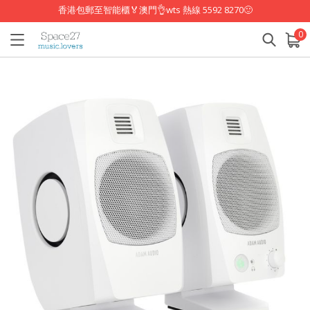
香港包郵至智能櫃🏅澳門👌wts 熱線 5592 8270🙂
0
已加入購物車
查看