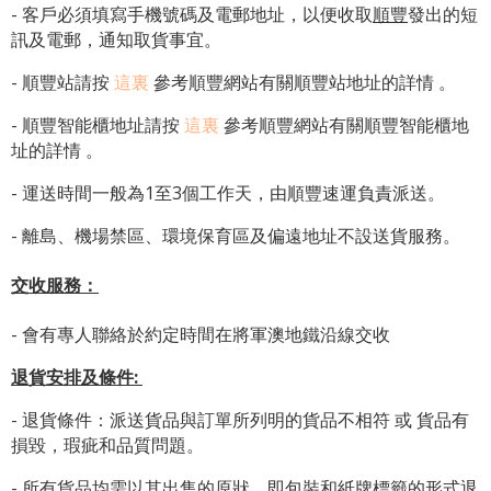
- 客戶必須填寫手機號碼及電郵地址，以便收取
順豐
發出的短
訊及電郵，通知取貨事宜。
- 順豐站請按
這裏
參考順豐網站有關順豐站地址的詳情 。
-
順豐智能櫃地址
請按
這裏
參考順豐網站有關
順豐智能櫃地
址
的詳情 。
- 運送時間一般為1至3個工作天，由順豐速運負責派送。
- 離島、機場禁區、環境保育區及偏遠地址不設送貨服務。
交收服務：
- 會有專人聯絡於約定時間在將軍澳地鐵沿線交收
退貨安排及條件
:
- 退貨條件：派送貨品與訂單所列明的貨品不相符 或 貨品有
損毀，瑕疵和品質問題。
- 所有貨品均需以其出售的原狀，即包裝和紙牌標籤的形式退