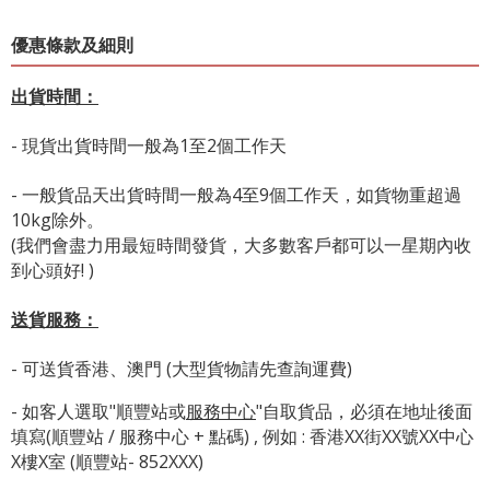
優惠條款及細則
出貨時間：
- 現貨出貨時間一般為1至2個工作天
- 一般貨品天出貨時間一般為4至9個工作天，如貨物重超過
10kg除外。
(我們會盡力用最短時間發貨，大多數客戶都可以一星期內收
到心頭好! )
送貨服務：
- 可送貨香港、澳門 (大型貨物請先查詢運費)
- 如客人選取"順豐站或
服務中心
"自取貨品，必須在地址後面
填寫(順豐站 / 服務中心 + 點碼) , 例如 : 香港XX街XX號XX中心
X樓X室 (順豐站- 852XXX)