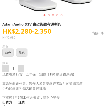
Adam Audio D3V 書架監聽有源喇叭
HK$
2,280
-
2,350
尚餘
6
件
HK$
2,980
顏色
白色
黑色
數量
－
＋
1
現貨香港行貨，五年保 (回贈 $180 網店優惠碼)
專為詞曲創作者、製作人和音樂愛好者設計的監聽音箱
小巧的身形和強大的音頻性能
下單後1至3個工作天發貨，請耐心等候
出貨方
送貨