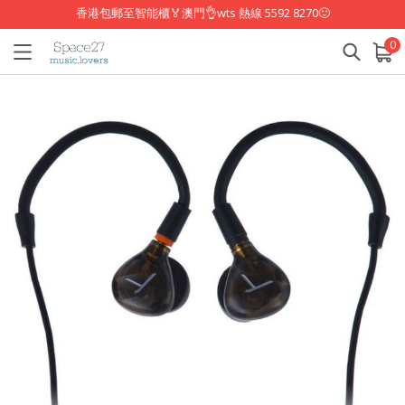
香港包郵至智能櫃🏅澳門👌wts 熱線 5592 8270🙂
0
已加入購物車
查看