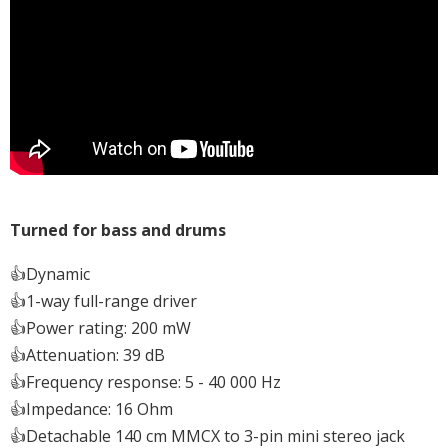
Turned for bass and drums
👍Dynamic
👍1-way full-range driver
👍Power rating: 200 mW
👍Attenuation: 39 dB
👍Frequency response: 5 - 40 000 Hz
👍Impedance: 16 Ohm
👍Detachable 140 cm MMCX to 3-pin mini stereo jack