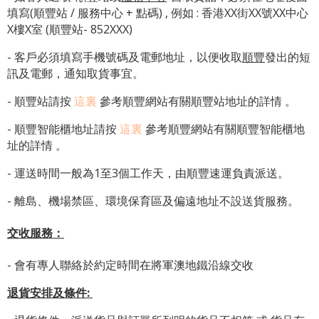
填寫(順豐站 / 服務中心 + 點碼) , 例如 : 香港XX街XX號XX中心
X樓X室 (順豐站- 852XXX)
- 客戶必須填寫手機號碼及電郵地址，以便收取
順豐
發出的短
訊及電郵，通知取貨事宜。
- 順豐站請按
這裏
參考順豐網站有關順豐站地址的詳情 。
-
順豐智能櫃地址
請按
這裏
參考順豐網站有關
順豐智能櫃地
址
的詳情 。
- 運送時間一般為1至3個工作天，由順豐速運負責派送。
- 離島、機場禁區、環境保育區及偏遠地址不設送貨服務。
交收服務：
- 會有專人聯絡於約定時間在將軍澳地鐵沿線交收
退貨安排及條件
: