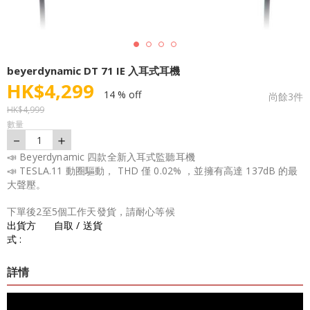
beyerdynamic DT 71 IE 入耳式耳機
HK$
4,299
14 % off
尚餘
3
件
HK$
4,999
數量
－
＋
1
📣 Beyerdynamic 四款全新入耳式監聽耳機
📣 TESLA.11 動圈驅動， THD 僅 0.02% ，並擁有高達 137dB 的最
大聲壓。
下單後2至5個工作天發貨，請耐心等候
出貨方
自取 / 送貨
式 :
詳情