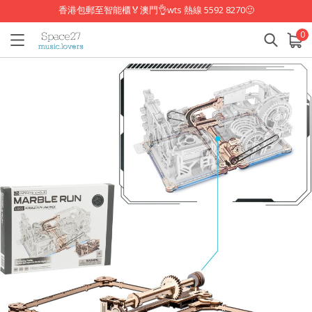
香港包郵至智能櫃🏅澳門👌wts 熱線 5592 8270🙂
0
已加入購物車
查看