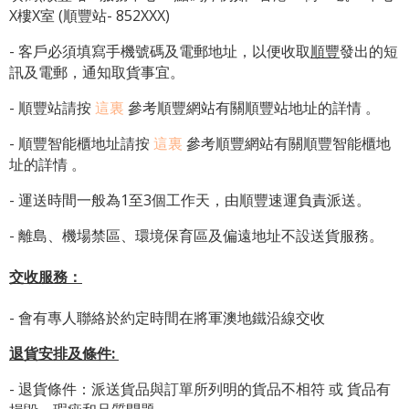
X樓X室 (順豐站- 852XXX)
- 客戶必須填寫手機號碼及電郵地址，以便收取
順豐
發出的短
訊及電郵，通知取貨事宜。
- 順豐站請按
這裏
參考順豐網站有關順豐站地址的詳情 。
-
順豐智能櫃地址
請按
這裏
參考順豐網站有關
順豐智能櫃地
址
的詳情 。
- 運送時間一般為1至3個工作天，由順豐速運負責派送。
- 離島、機場禁區、環境保育區及偏遠地址不設送貨服務。
交收服務：
- 會有專人聯絡於約定時間在將軍澳地鐵沿線交收
退貨安排及條件
:
- 退貨條件：派送貨品與訂單所列明的貨品不相符 或 貨品有