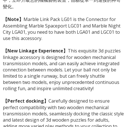
變化。
【Note】
Marble Link Pack LG01 is the Connector for
Assembling Marble Spaceport LGC01 and Marble Night
City LGA01, you need to have both LGA01 and LGC01 to
use this accessory.
【New Linkage Experience】
This exquisite 3d puzzles
linkage accessory is designed for wooden mechanical
transmission models, and can easily achieve integrated
connection between models. Let your ball not only be
limited to a single runway, but can freely shuttle
between two models, enjoy unprecedented continuous
rolling fun, and inspire unlimited creativity!
【Perfect docking】
Carefully designed to ensure
perfect compatibility with two wooden mechanical
transmission models, seamlessly docking the classic style
and latest design of 3d wooden puzzles for adults,
adding more varied play methods to your collection to