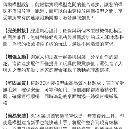
傳動模型設計，能輕鬆實現模型之間的整合連接。讓您的彈
珠不僅限於單一跑道，而可以自由穿梭於兩個模型之間，享
受前所未有的連續滾動樂趣，激發無限創意！
【完美對接】
經過精心設計，確保與兩個木製機械傳動模型
的完美兼容，無縫對接經典風格與最新設計的成人3D木製拼
圖，為您的收藏增添多樣的玩法，滿足不同場景的需求。
【增強互動】
與家人和朋友一起參與組裝，分享創作的樂
趣。這款連接配件不僅提升了玩具的觀賞價值，還促進了人
與人之間的互動，是家庭聚會和親子活動的理想選擇。
【堅固品質】
這款3D木製模型由高品質木材製成，表面光滑
無毛刺，確保安全、可靠和耐用。每個細節都經過精心打
磨，確保運行順暢，同時為您的桌面增添一絲復古機械風
格。
【簡易安裝】
3D木製拼圖安裝簡單快捷，無需複雜工具。即
使是模型建造新手也能快速上手，將配件整合到現有結構
中，立即升級您的機械藝術裝置，體驗從單一到連接的神奇