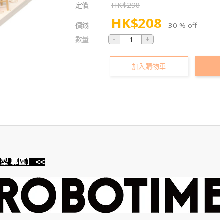
HK$
298
定價
HK$
208
30 % off
價錢
數量
加入購物車
模型 專區】 <<