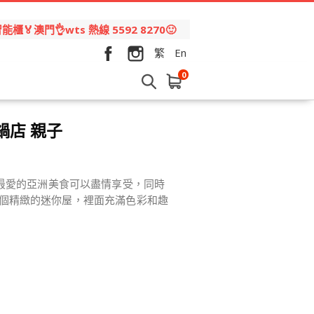
🏅澳門👌wts 熱線 5592 8270🙂
繁
En
0
火鍋店 親子
最愛的亞洲美食可以盡情享受，同時
來呢個精緻的迷你屋，裡面充滿色彩和趣