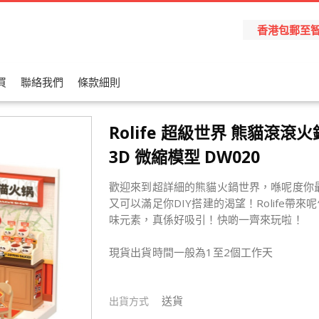
香港包郵至智能櫃
買
聯絡我們
條款細則
Rolife 超級世界 熊貓滾滾
3D 微縮模型 DW020
歡迎來到超詳細的熊貓火鍋世界，喺呢度你
又可以滿足你DIY搭建的渴望！Rolife帶
味元素，真係好吸引！快啲一齊來玩啦！
現貨出貨時間一般為1至2個工作天
送貨
出貨方式