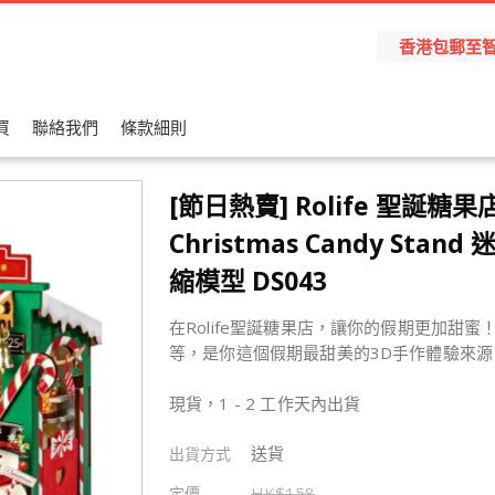
香港包郵至智能櫃
買
聯絡我們
條款細則
[節日熱賣] Rolife 聖誕糖果
Christmas Candy Stan
縮模型 DS043
在Rolife聖誕糖果店，讓你的假期更加甜
等，是你這個假期最甜美的3D手作體驗來源
現貨，1 - 2 工作天內出貨
送貨
出貨方式
HK$
158
定價