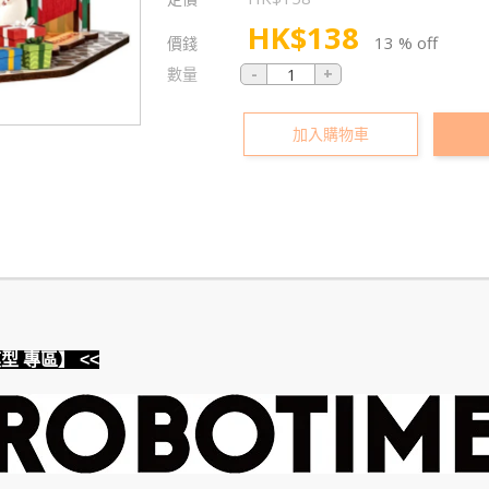
HK$
138
13 % off
價錢
數量
加入購物車
模型 專區】 <<