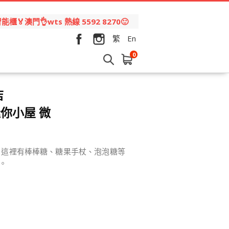
🏅澳門👌wts 熱線 5592 8270🙂
繁
En
0
店
d 迷你小屋 微
蜜！這裡有棒棒糖、糖果手杖、泡泡糖等
。