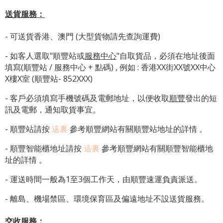
送貨服務：
- 可送貨香港、澳門 (大型貨物請先查詢運費)
- 如客人選取"順豐站或
服務中心
"自取貨品，必須在地址後面
填寫(順豐站 / 服務中心 + 點碼) , 例如 : 香港XX街XX號XX中心
X樓X室 (順豐站- 852XXX)
- 客戶必須填寫手機號碼及電郵地址，以便收取
順豐
發出的短
訊及電郵，通知取貨事宜。
- 順豐站請按
這裏
參考順豐網站有關順豐站地址的詳情 。
-
順豐智能櫃地址
請按
這裏
參考順豐網站有關
順豐智能櫃地
址
的詳情 。
- 運送時間一般為1至3個工作天，由順豐速運負責派送。
- 離島、機場禁區、環境保育區及偏遠地址不設送貨服務。
交收服務：