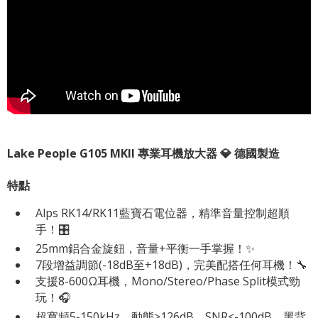
Lake People G105 MKII 專業耳機放大器 💎 德國製造
特點
Alps RK14/RK11藍寶石電位器，精準音量控制超順
手！🎛️
25mm鋁合金旋鈕，音量+平衡一手掌握！✨
7段增益調節(-18dB至+18dB)，完美配搭任何耳機！🔧
支援8-600Ω耳機，Mono/Stereo/Phase Split模式勁
玩！🎧
超寬頻5-150kHz，動態>126dB，SNR<-100dB，黑背