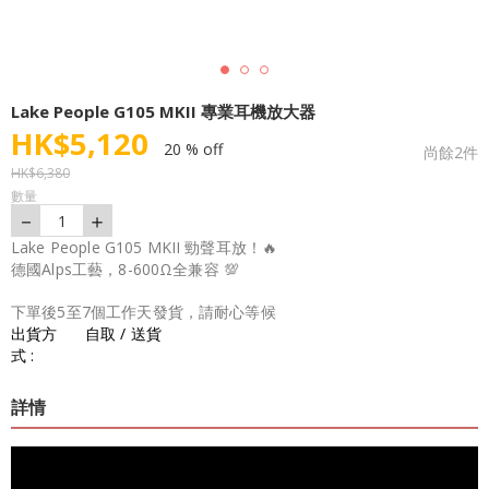
Lake People G105 MKII 專業耳機放大器
HK$
5,120
20 % off
尚餘
2
件
HK$
6,380
數量
－
＋
1
Lake People G105 MKII 勁聲耳放！🔥
德國Alps工藝，8-600Ω全兼容 💯
下單後5至7個工作天發貨，請耐心等候
出貨方
自取 / 送貨
式 :
詳情