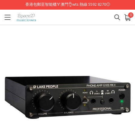
香港包郵至智能櫃🏅澳門👌wts 熱線 5592 8270🙂
0
已加入購物車
查看