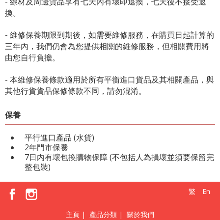
- 線材及周邊貨品享有七天內有壞即退換，七天後不接受退
換。
- 維修保養期限到期後，如需要維修服務，在購買日起計算的
三年內，我們仍會為您提供相關的維修服務，但相關費用將
由您自行負擔。
- 本維修保養條款適用於所有平衡進口貨品及其相關產品，與
其他行貨貨品保修條款不同，請勿混淆。
保養
平行進口產品 (水貨)
2年門市保養
7日內有壞包換購物保障 (不包括人為損壞並須要保留完
整包裝)
繁
En
主頁
|
產品分類
|
關於我們