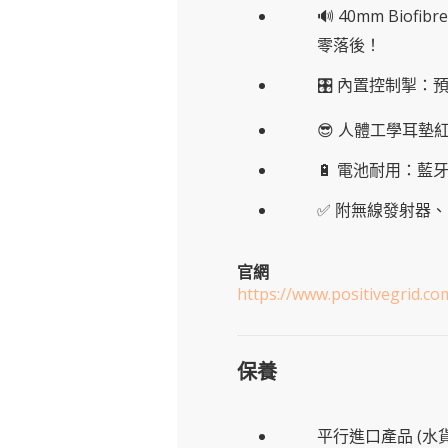
🔊 40mm Biof
零落後！
🎛 內置控制掣：
😎 人體工學耳墊
🔋 電池耐用：藍
✅ 附無線發射器、
官網
https://www.positivegrid.c
保養
平行進口產品 (水貨