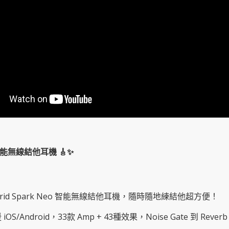
eo 智能無線結他耳機 🎸✨
ive Grid Spark Neo 智能無線結他耳機，隨時隨地練結他超方便！
支援 iOS/Android，33款 Amp + 43種效果，Noise Gate 到 R