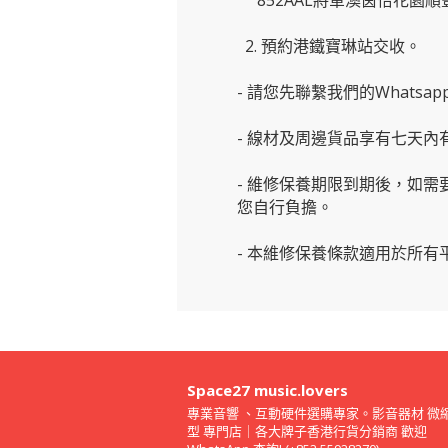
852AAL將軍澳茵怡花園順
2. 預約港鐵寶琳站交收。
- 請您先聯繫我們的
Whats
- 線材及周邊貨品享有七天
- 維修保養期限到期後，如
您自行負擔。
- 本維修保養條款適用於所
Space27 music.lovers
專業音響 、互動硬件選購專家。影音器材 微
型 專門店｜各大牌子香港行貨分銷商 歡迎