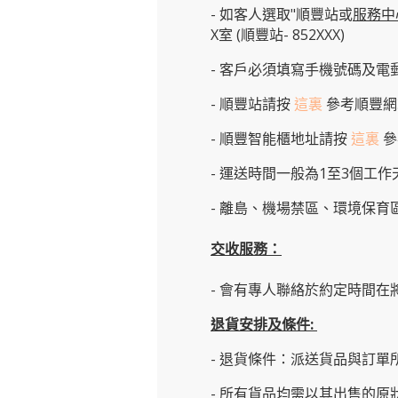
- 如客人選取"順豐站或
服務中
X室 (順豐站- 852XXX)
- 客戶必須填寫手機號碼及電
- 順豐站請按
這裏
參考順豐網
-
順豐智能櫃地址
請按
這裏
參
- 運送時間一般為1至3個工
- 離島、機場禁區、環境保
交收服務：
- 會有專人聯絡於約定時間在
退貨安排及條件
:
- 退貨條件：派送貨品與訂單
- 所有貨品均需以其出售的