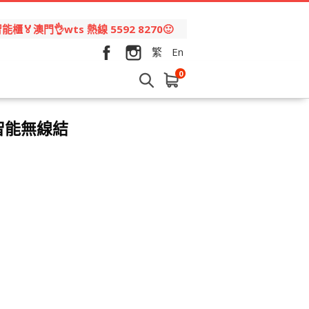
🏅澳門👌wts 熱線 5592 8270🙂
繁
En
0
eo 智能無線結