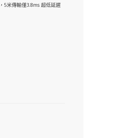
B 動態，5米傳輸僅3.8ms 超低延遲
！