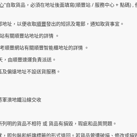
心
"自取貨品，必須在地址後面填寫(順豐站 / 服務中心 + 點碼) , 例
郵地址，以便收取
順豐
發出的短訊及電郵，通知取貨事宜。
站有關順豐站地址的詳情 。
考順豐網站有關
順豐智能櫃地址
的詳情 。
作天，由順豐速運負責派送。
育區及偏遠地址不設送貨服務。
將軍澳地鐵沿線交收
所列明的貨品不相符 或 貨品有損毀，瑕疵和品質問題。
原狀，即包裝和紙牌標籤的形式退回。若貨品曾遭破損、修改或損