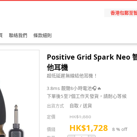
香港包郵至智能櫃
買
聯絡我們
條款細則
Positive Grid Spark N
他耳機
超低延遲無線結他耳機！
3.8ms 靚聲8小時電池🎧🔥
下單後5至7個工作天發貨，請耐心等候
自取 / 送貨
出貨方式
HK$
1,880
定價
HK$
1,728
8 % off
價錢