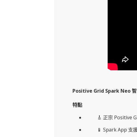
Positive Grid Spark N
特點
🎸 正宗 Posit
📱 Spark App 