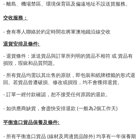
- 離島、機場禁區、環境保育區及偏遠地址不設送貨服務。
交收服務：
- 會有專人聯絡於約定時間在將軍澳地鐵沿線交收
退貨安排及條件
:
- 退貨條件：派送貨品與訂單所列明的貨品不相符 或 貨品有
損毀，瑕疵和品質問題。
- 所有貨品均需以其出售的原狀，即包裝和紙牌標籤的形式退
回。若貨品曾遭破損、修改或損毀，均不會獲得退貨。
- 訂單一經付款確認，恕不接受任何原因的退款。
- 如供應商缺貨，會盡快安排退款 (一般為2個工作天)
平衡進口貨品保養及條件:
- 所有平衡進口貨品 (線材及周邊貨品除外) 均享有一年保養期