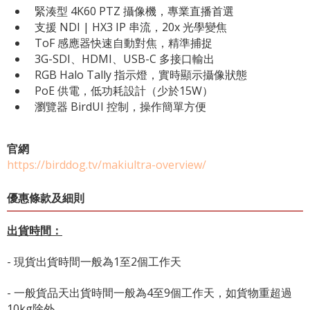
緊湊型 4K60 PTZ 攝像機，專業直播首選
支援 NDI | HX3 IP 串流，20x 光學變焦
ToF 感應器快速自動對焦，精準捕捉
3G-SDI、HDMI、USB-C 多接口輸出
RGB Halo Tally 指示燈，實時顯示攝像狀態
PoE 供電，低功耗設計（少於15W）
瀏覽器 BirdUI 控制，操作簡單方便
官網
https://birddog.tv/makiultra-overview/
優惠條款及細則
出貨時間：
- 現貨出貨時間一般為1至2個工作天
- 一般貨品天出貨時間一般為4至9個工作天，如貨物重超過
10kg除外。