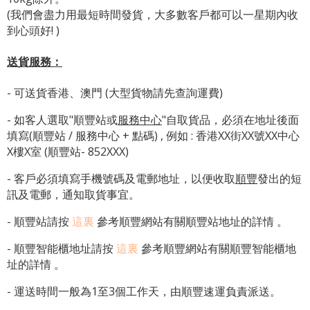
(我們會盡力用最短時間發貨，大多數客戶都可以一星期內收
到心頭好! )
送貨服務：
- 可送貨香港、澳門 (大型貨物請先查詢運費)
- 如客人選取"順豐站或
服務中心
"自取貨品，必須在地址後面
填寫(順豐站 / 服務中心 + 點碼) , 例如 : 香港XX街XX號XX中心
X樓X室 (順豐站- 852XXX)
- 客戶必須填寫手機號碼及電郵地址，以便收取
順豐
發出的短
訊及電郵，通知取貨事宜。
- 順豐站請按
這裏
參考順豐網站有關順豐站地址的詳情 。
-
順豐智能櫃地址
請按
這裏
參考順豐網站有關
順豐智能櫃地
址
的詳情 。
- 運送時間一般為1至3個工作天，由順豐速運負責派送。