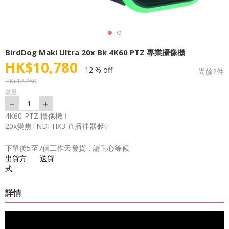
BirdDog Maki Ultra 20x Bk 4K60 PTZ 專業攝像機
HK$
10,780
12 % off
尚餘
2
件
HK$
12,280
數量
－
＋
1
4K60 PTZ 攝像機！
20x變焦+NDI HX3 直播神器📹✨
下單後5至7個工作天發貨，請耐心等候
出貨方
送貨
式 :
詳情