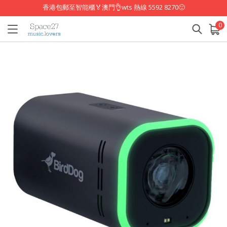
香港包郵至智能櫃🏅澳門👌wts 熱線 5592 8270🙂
0
已加入購物車
查看