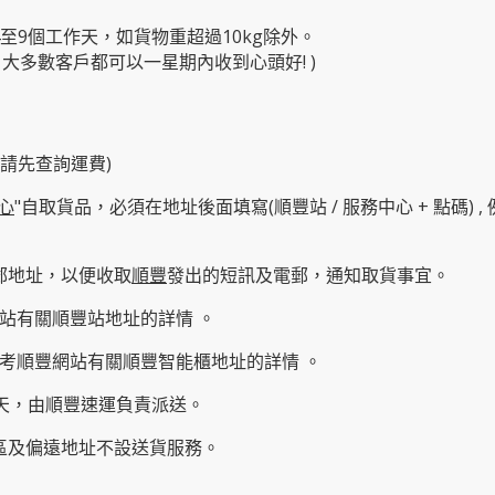
4至9個工作天，如貨物重超過10kg除外。
大多數客戶都可以一星期內收到心頭好! )
物請先查詢運費)
心
"自取貨品，必須在地址後面填寫(順豐站 / 服務中心 + 點碼) , 例
郵地址，以便收取
順豐
發出的短訊及電郵，通知取貨事宜。
站有關順豐站地址的詳情 。
考順豐網站有關
順豐智能櫃地址
的詳情 。
作天，由順豐速運負責派送。
育區及偏遠地址不設送貨服務。