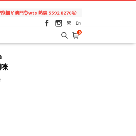
🏅澳門👌wts 熱線 5592 8270🙂
繁
En
0
a
圈咪
高