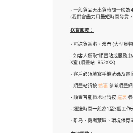
- 一般貨品天出貨時間一般為
(我們會盡力用最短時間發貨，
送貨服務：
- 可送貨香港、澳門 (大型貨
- 如客人選取"順豐站或
服務中
X室 (順豐站- 852XXX)
- 客戶必須填寫手機號碼及電
- 順豐站請按
這裏
參考順豐網
-
順豐智能櫃地址
請按
這裏
參
- 運送時間一般為1至3個工
- 離島、機場禁區、環境保