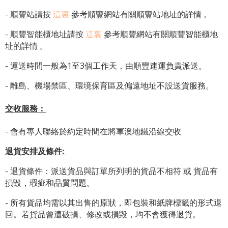
- 順豐站請按
這裏
參考順豐網站有關順豐站地址的詳情 。
-
順豐智能櫃地址
請按
這裏
參考順豐網站有關
順豐智能櫃地
址
的詳情 。
- 運送時間一般為1至3個工作天，由順豐速運負責派送。
- 離島、機場禁區、環境保育區及偏遠地址不設送貨服務。
交收服務：
- 會有專人聯絡於約定時間在將軍澳地鐵沿線交收
退貨安排及條件
:
- 退貨條件：派送貨品與訂單所列明的貨品不相符 或 貨品有
損毀，瑕疵和品質問題。
- 所有貨品均需以其出售的原狀，即包裝和紙牌標籤的形式退
回。若貨品曾遭破損、修改或損毀，均不會獲得退貨。