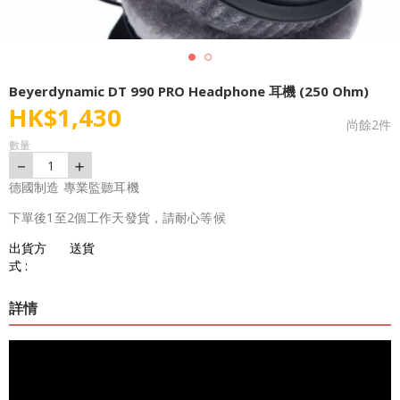
Beyerdynamic DT 990 PRO Headphone 耳機 (250 Ohm)
HK$
1,430
尚餘
2
件
數量
－
＋
1
德國制造 專業監聽耳機
下單後1至2個工作天發貨，請耐心等候
出貨方
送貨
式 :
詳情