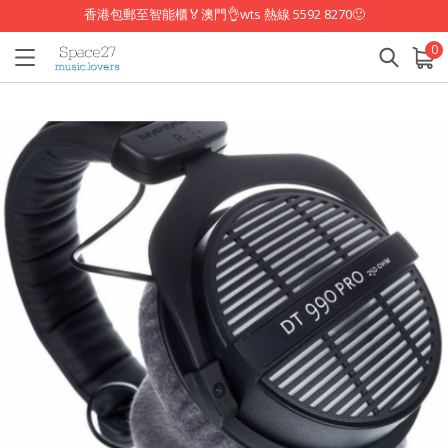
香港包郵至智能櫃🏅澳門👌wts 熱線 5592 8270🙂
0
已加入購物車
查看