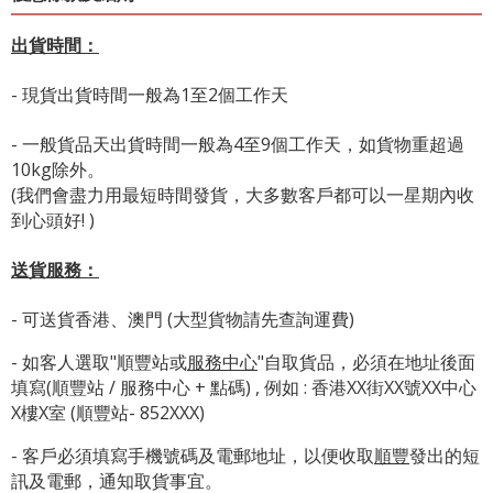
出貨時間：
- 現貨出貨時間一般為1至2個工作天
- 一般貨品天出貨時間一般為4至9個工作天，如貨物重超過
10kg除外。
(我們會盡力用最短時間發貨，大多數客戶都可以一星期內收
到心頭好! )
送貨服務：
- 可送貨香港、澳門 (大型貨物請先查詢運費)
- 如客人選取"順豐站或
服務中心
"自取貨品，必須在地址後面
填寫(順豐站 / 服務中心 + 點碼) , 例如 : 香港XX街XX號XX中心
X樓X室 (順豐站- 852XXX)
- 客戶必須填寫手機號碼及電郵地址，以便收取
順豐
發出的短
訊及電郵，通知取貨事宜。