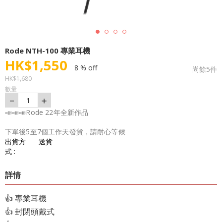
Rode NTH-100 專業耳機
HK$
1,550
8 % off
尚餘
5
件
HK$
1,680
數量
－
＋
1
📣📣📣Rode 22年全新作品
下單後5至7個工作天發貨，請耐心等候
出貨方
送貨
式 :
詳情
👍 專業耳機
👍 封閉頭戴式