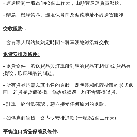
- 運送時間一般為1至3個工作天，由順豐速運負責派送。
- 離島、機場禁區、環境保育區及偏遠地址不設送貨服務。
交收服務：
- 會有專人聯絡於約定時間在將軍澳地鐵沿線交收
退貨安排及條件
:
- 退貨條件：派送貨品與訂單所列明的貨品不相符 或 貨品有
損毀，瑕疵和品質問題。
- 所有貨品均需以其出售的原狀，即包裝和紙牌標籤的形式退
回。若貨品曾遭破損、修改或損毀，均不會獲得退貨。
- 訂單一經付款確認，恕不接受任何原因的退款。
- 如供應商缺貨，會盡快安排退款 (一般為2個工作天)
平衡進口貨品保養及條件: