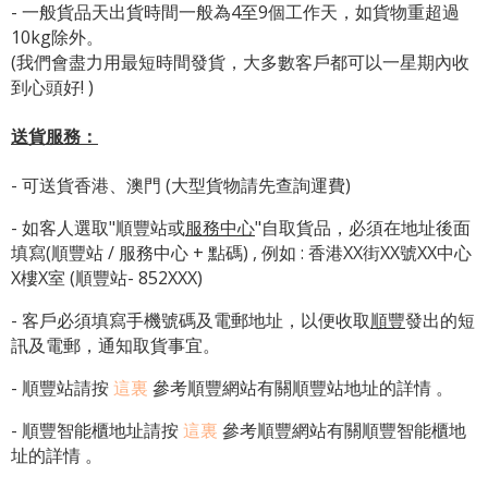
- 一般貨品天出貨時間一般為4至9個工作天，如貨物重超過
10kg除外。
(我們會盡力用最短時間發貨，大多數客戶都可以一星期內收
到心頭好! )
送貨服務：
- 可送貨香港、澳門 (大型貨物請先查詢運費)
- 如客人選取"順豐站或
服務中心
"自取貨品，必須在地址後面
填寫(順豐站 / 服務中心 + 點碼) , 例如 : 香港XX街XX號XX中心
X樓X室 (順豐站- 852XXX)
- 客戶必須填寫手機號碼及電郵地址，以便收取
順豐
發出的短
訊及電郵，通知取貨事宜。
- 順豐站請按
這裏
參考順豐網站有關順豐站地址的詳情 。
-
順豐智能櫃地址
請按
這裏
參考順豐網站有關
順豐智能櫃地
址
的詳情 。