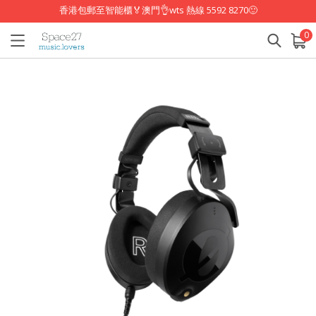
香港包郵至智能櫃🏅澳門👌wts 熱線 5592 8270🙂
0
已加入購物車
查看