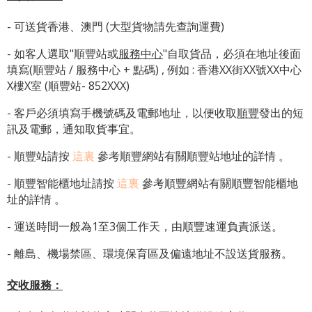
- 可送貨香港、澳門 (大型貨物請先查詢運費)
- 如客人選取"順豐站或
服務中心
"自取貨品，必須在地址後面
填寫(順豐站 / 服務中心 + 點碼) , 例如 : 香港XX街XX號XX中心
X樓X室 (順豐站- 852XXX)
- 客戶必須填寫手機號碼及電郵地址，以便收取
順豐
發出的短
訊及電郵，通知取貨事宜。
- 順豐站請按
這裏
參考順豐網站有關順豐站地址的詳情 。
-
順豐智能櫃地址
請按
這裏
參考順豐網站有關
順豐智能櫃地
址
的詳情 。
- 運送時間一般為1至3個工作天，由順豐速運負責派送。
- 離島、機場禁區、環境保育區及偏遠地址不設送貨服務。
交收服務：