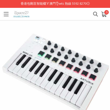
香港包郵至智能櫃🏅澳門👌wts 熱線 5592 8270🙂
0
已加入購物車
查看