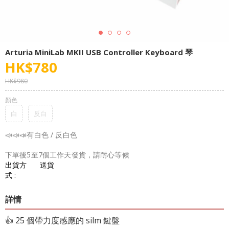
Arturia MiniLab MKII USB Controller Keyboard 琴
HK$
780
HK$
980
顏色
白
反白
📣📣📣有白色 / 反白色
下單後5至7個工作天發貨，請耐心等候
出貨方
送貨
式 :
詳情
👍 25 個帶力度感應的 silm 鍵盤