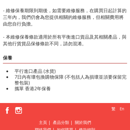
- 維修保養期限到期後，如需要維修服務，在購買日起計算的
三年內，我們仍會為您提供相關的維修服務，但相關費用將
由您自行負擔。
- 本維修保養條款適用於所有平衡進口貨品及其相關產品，與
其他行貨貨品保修條款不同，請勿混淆。
保養
平行進口產品 (水貨)
7日內有壞包換購物保障 (不包括人為損壞並須要保留完
整包裝)
攜單 香港2年保養
繁
En
主頁
|
產品分類
|
關於我們
聯絡我們
|
如何購買
|
條款細則