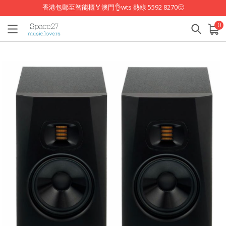
香港包郵至智能櫃🏅澳門👌wts 熱線 5592 8270🙂
0
已加入購物車
查看