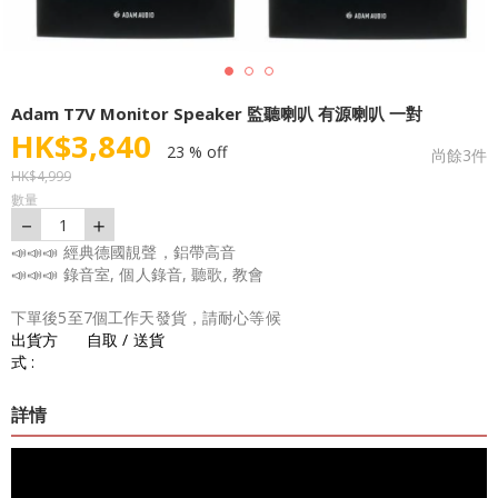
Adam T7V Monitor Speaker 監聽喇叭 有源喇叭 一對
HK$
3,840
23 % off
尚餘
3
件
HK$
4,999
數量
－
＋
1
📣📣📣 經典德國靚聲，鋁帶高音
📣📣📣 錄音室, 個人錄音, 聽歌, 教會
下單後5至7個工作天發貨，請耐心等候
出貨方
自取 / 送貨
式 :
詳情