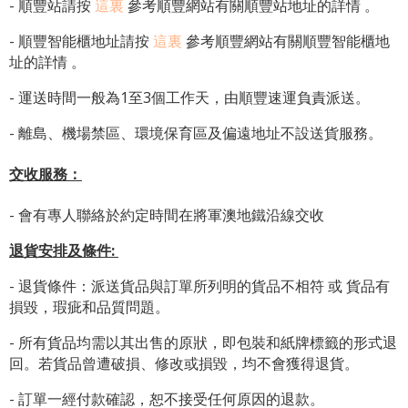
- 順豐站請按
這裏
參考順豐網站有關順豐站地址的詳情 。
-
順豐智能櫃地址
請按
這裏
參考順豐網站有關
順豐智能櫃地
址
的詳情 。
- 運送時間一般為1至3個工作天，由順豐速運負責派送。
- 離島、機場禁區、環境保育區及偏遠地址不設送貨服務。
交收服務：
- 會有專人聯絡於約定時間在將軍澳地鐵沿線交收
退貨安排及條件
:
- 退貨條件：派送貨品與訂單所列明的貨品不相符 或 貨品有
損毀，瑕疵和品質問題。
- 所有貨品均需以其出售的原狀，即包裝和紙牌標籤的形式退
回。若貨品曾遭破損、修改或損毀，均不會獲得退貨。
- 訂單一經付款確認，恕不接受任何原因的退款。