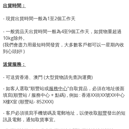
出貨時間：
- 現貨出貨時間一般為1至2個工作天
- 一般貨品天出貨時間一般為4至9個工作天，如貨物重超過
10kg除外。
(我們會盡力用最短時間發貨，大多數客戶都可以一星期內收
到心頭好! )
送貨服務：
- 可送貨香港、澳門 (大型貨物請先查詢運費)
- 如客人選取"順豐站或
服務中心
"自取貨品，必須在地址後面
填寫(順豐站 / 服務中心 + 點碼) , 例如 : 香港XX街XX號XX中心
X樓X室 (順豐站- 852XXX)
- 客戶必須填寫手機號碼及電郵地址，以便收取
順豐
發出的短
訊及電郵，通知取貨事宜。