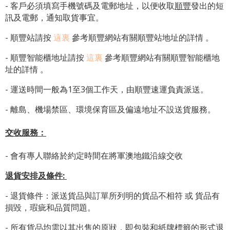
- 客戶必須填寫手機號碼及電郵地址，以便收取
順豐
發出的短
訊及電郵，通知取貨事宜。
- 順豐站請按
這裏
參考順豐網站有關順豐站地址的詳情 。
-
順豐智能櫃地址
請按
這裏
參考順豐網站有關
順豐智能櫃地
址
的詳情 。
- 運送時間一般為1至3個工作天，由順豐速運負責派送。
- 離島、機場禁區、環境保育區及偏遠地址不設送貨服務。
交收服務：
- 會有專人聯絡於約定時間在將軍澳地鐵沿線交收
退貨安排及條件
:
- 退貨條件：派送貨品與訂單所列明的貨品不相符 或 貨品有
損毀，瑕疵和品質問題。
- 所有貨品均需以其出售的原狀，即包裝和紙牌標籤的形式退