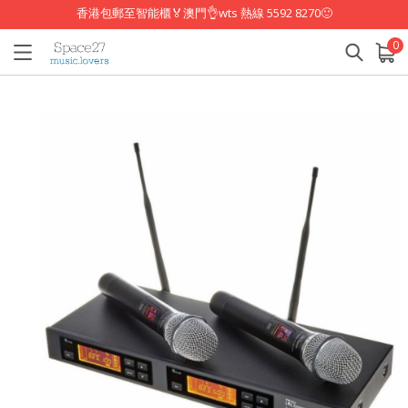
香港包郵至智能櫃🏅澳門👌wts 熱線 5592 8270🙂
0
已加入購物車
查看