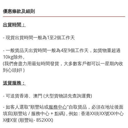
優惠條款及細則
出貨時間：
- 現貨出貨時間一般為1至2個工作天
- 一般貨品天出貨時間一般為4至9個工作天，如貨物重超過
10kg除外。
(我們會盡力用最短時間發貨，大多數客戶都可以一星期內收
到心頭好! )
送貨服務：
- 可送貨香港、澳門 (大型貨物請先查詢運費)
- 如客人選取"順豐站或
服務中心
"自取貨品，必須在地址後面
填寫(順豐站 / 服務中心 + 點碼) , 例如 : 香港XX街XX號XX中心
X樓X室 (順豐站- 852XXX)