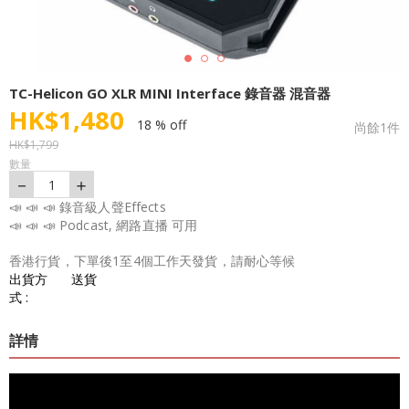
TC-Helicon GO XLR MINI Interface 錄音器 混音器
HK$
1,480
18 % off
尚餘
1
件
HK$
1,799
數量
－
＋
1
📣 📣 📣 錄音級人聲Effects
📣 📣 📣 Podcast, 網路直播 可用
香港行貨，下單後1至4個工作天發貨，請耐心等候
出貨方
送貨
式 :
詳情