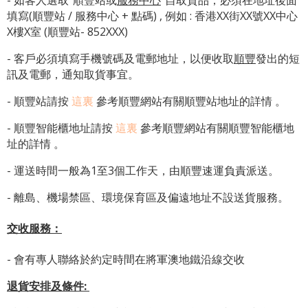
- 如客人選取"順豐站或
服務中心
"自取貨品，必須在地址後面
填寫(順豐站 / 服務中心 + 點碼) , 例如 : 香港XX街XX號XX中心
X樓X室 (順豐站- 852XXX)
- 客戶必須填寫手機號碼及電郵地址，以便收取
順豐
發出的短
訊及電郵，通知取貨事宜。
- 順豐站請按
這裏
參考順豐網站有關順豐站地址的詳情 。
-
順豐智能櫃地址
請按
這裏
參考順豐網站有關
順豐智能櫃地
址
的詳情 。
- 運送時間一般為1至3個工作天，由順豐速運負責派送。
- 離島、機場禁區、環境保育區及偏遠地址不設送貨服務。
交收服務：
- 會有專人聯絡於約定時間在將軍澳地鐵沿線交收
退貨安排及條件
: