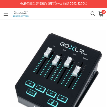
香港包郵至智能櫃🏅澳門👌wts 熱線 5592 8270🙂
0
已加入購物車
查看