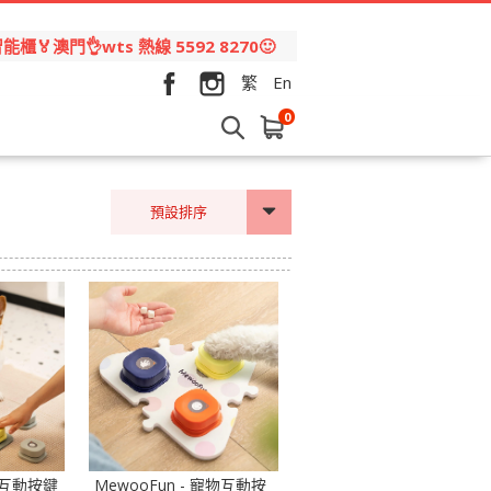
🏅澳門👌wts 熱線 5592 8270🙂
繁
En
0
預設排序
物互動按鍵
MewooFun - 寵物互動按