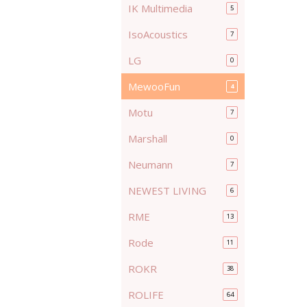
IK Multimedia
5
IsoAcoustics
7
LG
0
MewooFun
4
Motu
7
Marshall
0
Neumann
7
NEWEST LIVING
6
RME
13
Rode
11
ROKR
38
ROLIFE
64