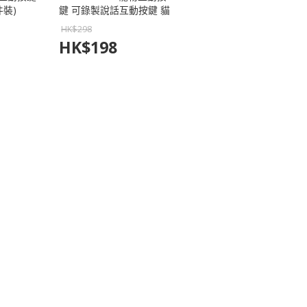
件裝)
鍵 可錄製說話互動按鍵 貓
狗溝通訓練交流按鈕 (3件
HK$
298
裝)
HK$
198