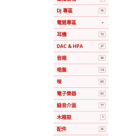
DJ 專區
16
電競專區
耳機
72
DAC & HPA
27
音箱
59
唱盤
14
咪
60
電子樂器
62
錄音介面
77
木箱鼓
7
配件
25