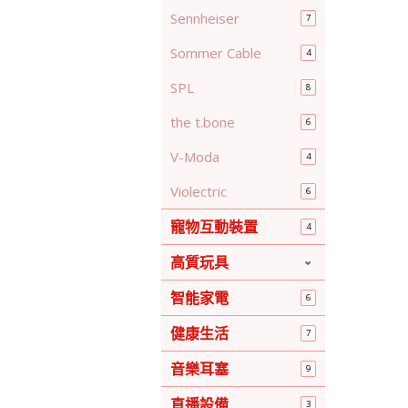
Sennheiser
7
Sommer Cable
4
SPL
8
the t.bone
6
V-Moda
4
Violectric
6
寵物互動裝置
4
高質玩具
智能家電
6
健康生活
7
音樂耳塞
9
直播設備
3