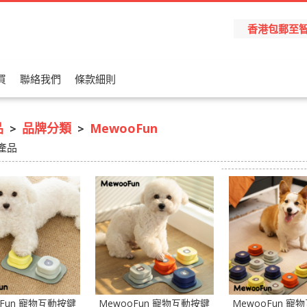
香港包郵至智能櫃
買
聯絡我們
條款細則
品
品牌分類
MewooFun
>
>
產品
oFun 寵物互動按鍵
MewooFun 寵物互動按鍵
MewooFun 寵