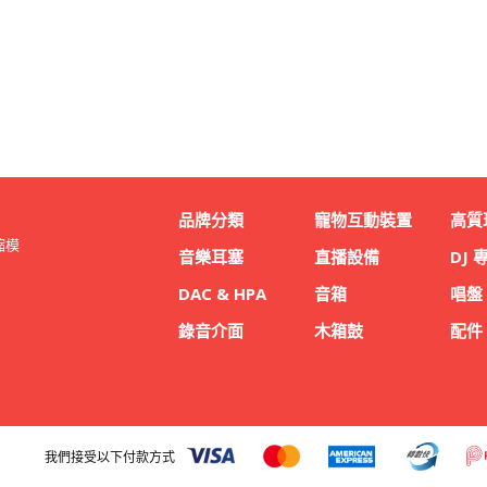
品牌分類
寵物互動裝置
高質
縮模
音樂耳塞
直播設備
DJ 
DAC & HPA
音箱
唱盤
錄音介面
木箱鼓
配件
我們接受以下付款方式