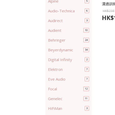
Alpine
5
溝通訓練
Audio-Technica
HK$
238
6
HK$
Audirect
3
Audient
10
Behringer
24
Beyerdynamic
34
Digital Infinity
2
Elektron
7
Eve Audio
7
Focal
12
Genelec
11
HiFiMan
3