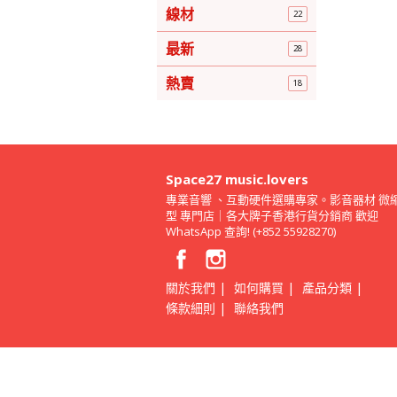
線材
22
最新
28
熱賣
18
Space27 music.lovers
專業音響 、互動硬件選購專家。影音器材 微
型 專門店｜各大牌子香港行貨分銷商 歡迎
WhatsApp 查詢! (+852 55928270)
|
|
|
關於我們
如何購買
產品分類
|
條款細則
聯絡我們